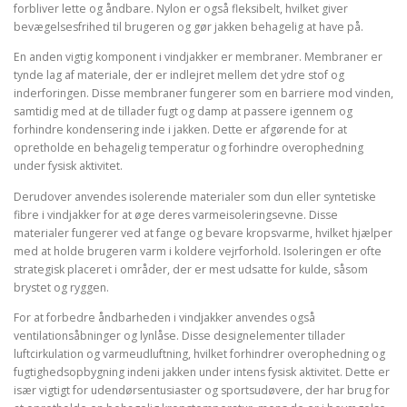
forbliver lette og åndbare. Nylon er også fleksibelt, hvilket giver
bevægelsesfrihed til brugeren og gør jakken behagelig at have på.
En anden vigtig komponent i vindjakker er membraner. Membraner er
tynde lag af materiale, der er indlejret mellem det ydre stof og
inderforingen. Disse membraner fungerer som en barriere mod vinden,
samtidig med at de tillader fugt og damp at passere igennem og
forhindre kondensering inde i jakken. Dette er afgørende for at
opretholde en behagelig temperatur og forhindre overophedning
under fysisk aktivitet.
Derudover anvendes isolerende materialer som dun eller syntetiske
fibre i vindjakker for at øge deres varmeisoleringsevne. Disse
materialer fungerer ved at fange og bevare kropsvarme, hvilket hjælper
med at holde brugeren varm i koldere vejrforhold. Isoleringen er ofte
strategisk placeret i områder, der er mest udsatte for kulde, såsom
brystet og ryggen.
For at forbedre åndbarheden i vindjakker anvendes også
ventilationsåbninger og lynlåse. Disse designelementer tillader
luftcirkulation og varmeudluftning, hvilket forhindrer overophedning og
fugtighedsopbygning indeni jakken under intens fysisk aktivitet. Dette er
især vigtigt for udendørsentusiaster og sportsudøvere, der har brug for