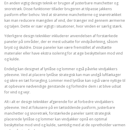
En anden vigtig design teknik er brugen af justerbare manchetter og
snoretræk. Disse funktioner tillader brugeren at tilpasse jakkens
pasform efter behov. Ved at stramme manchetterne og snøretrækket
kan man reducere mængden af vind, der trænger ind gennem ærmerne
og taljen. Dette er især vigtigt i situationer, hvor vinden er særlig stærk.
Yderligere design teknikker inkluderer anvendelsen af forstærkede
paneler på områder, der er mest udsatte for vindpåvirkning, såsom
bryst og skuldre. Disse paneler kan være fremstillet af vindtætte
materialer eller have ekstra isolering for at øge beskyttelsen mod vind
og kulde.
Endelig kan designet af lynlåse og lommer også påvirke vindjakkers
ydeevne. Ved at placere lynlåse strategisk kan man undgå luftlækager
og sikre en tæt forsegling. Lommer med lynlåse kan også være nyttige til
at opbevare nødvendige genstande og forhindre dem i at blive udsat
for vind og vejr.
Alt i alt er design teknikker afgørende for at forbedre vindjakkers
ydeevne. Ved at fokusere på en tætsiddende pasform, justerbare
manchetter og snoretræk, forstærkede paneler samt strategisk
placerede lynlåse og lommer kan vindjakker opnå en optimal
beskyttelse mod vind og kulde, samtidig med at de opretholder varmen