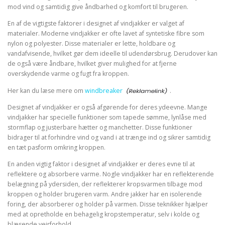
mod vind og samtidig give åndbarhed og komfort til brugeren.
En af de vigtigste faktorer i designet af vindjakker er valget af
materialer. Moderne vindjakker er ofte lavet af syntetiske fibre som
nylon og polyester. Disse materialer er lette, holdbare og
vandafvisende, hvilket gør dem ideelle til udendørsbrug. Derudover kan
de også være åndbare, hvilket giver mulighed for at fjerne
overskydende varme og fugt fra kroppen.
Her kan du læse mere om
windbreaker
.
Designet af vindjakker er også afgørende for deres ydeevne. Mange
vindjakker har specielle funktioner som tapede sømme, lynlåse med
stormflap og justerbare hætter og manchetter. Disse funktioner
bidrager til at forhindre vind og vand i at trænge ind og sikrer samtidig
en tæt pasform omkring kroppen.
En anden vigtig faktor i designet af vindjakker er deres evne til at
reflektere og absorbere varme. Nogle vindjakker har en reflekterende
belægning på ydersiden, der reflekterer kropsvarmen tilbage mod
kroppen og holder brugeren varm. Andre jakker har en isolerende
foring, der absorberer og holder på varmen. Disse teknikker hjælper
med at opretholde en behagelig kropstemperatur, selv i kolde og
blæsende vejrforhold.