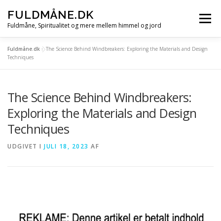
Spring
FULDMÅNE.DK
til
Menu
indhold
Fuldmåne, Spiritualitet og mere mellem himmel og jord
Fuldmåne.dk
»
The Science Behind Windbreakers: Exploring the Materials and Design
FORSIDE
FULDMÅNE
STJERNETEGN
Techniques
The Science Behind Windbreakers:
MÅNE, SOL OG STJERNER
ALLE ARTIKLER
Exploring the Materials and Design
Techniques
UDGIVET I
JULI 18, 2023
AF