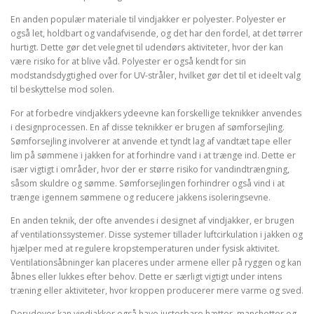
En anden populær materiale til vindjakker er polyester. Polyester er
også let, holdbart og vandafvisende, og det har den fordel, at det tørrer
hurtigt. Dette gør det velegnet til udendørs aktiviteter, hvor der kan
være risiko for at blive våd. Polyester er også kendt for sin
modstandsdygtighed over for UV-stråler, hvilket gør det til et ideelt valg
til beskyttelse mod solen.
For at forbedre vindjakkers ydeevne kan forskellige teknikker anvendes
i designprocessen. En af disse teknikker er brugen af ​​sømforsejling.
Sømforsejling involverer at anvende et tyndt lag af vandtæt tape eller
lim på sømmene i jakken for at forhindre vand i at trænge ind. Dette er
især vigtigt i områder, hvor der er større risiko for vandindtrængning,
såsom skuldre og sømme. Sømforsejlingen forhindrer også vind i at
trænge igennem sømmene og reducere jakkens isoleringsevne.
En anden teknik, der ofte anvendes i designet af vindjakker, er brugen
af ​​ventilationssystemer. Disse systemer tillader luftcirkulation i jakken og
hjælper med at regulere kropstemperaturen under fysisk aktivitet.
Ventilationsåbninger kan placeres under armene eller på ryggen og kan
åbnes eller lukkes efter behov. Dette er særligt vigtigt under intens
træning eller aktiviteter, hvor kroppen producerer mere varme og sved.
Derudover kan vindjakker også have justerbare hætter, manchetter og