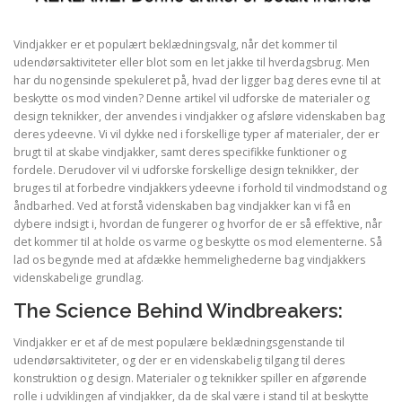
Vindjakker er et populært beklædningsvalg, når det kommer til
udendørsaktiviteter eller blot som en let jakke til hverdagsbrug. Men
har du nogensinde spekuleret på, hvad der ligger bag deres evne til at
beskytte os mod vinden? Denne artikel vil udforske de materialer og
design teknikker, der anvendes i vindjakker og afsløre videnskaben bag
deres ydeevne. Vi vil dykke ned i forskellige typer af materialer, der er
brugt til at skabe vindjakker, samt deres specifikke funktioner og
fordele. Derudover vil vi udforske forskellige design teknikker, der
bruges til at forbedre vindjakkers ydeevne i forhold til vindmodstand og
åndbarhed. Ved at forstå videnskaben bag vindjakker kan vi få en
dybere indsigt i, hvordan de fungerer og hvorfor de er så effektive, når
det kommer til at holde os varme og beskytte os mod elementerne. Så
lad os begynde med at afdække hemmelighederne bag vindjakkers
videnskabelige grundlag.
The Science Behind Windbreakers:
Vindjakker er et af de mest populære beklædningsgenstande til
udendørsaktiviteter, og der er en videnskabelig tilgang til deres
konstruktion og design. Materialer og teknikker spiller en afgørende
rolle i udviklingen af vindjakker, da de skal være i stand til at beskytte