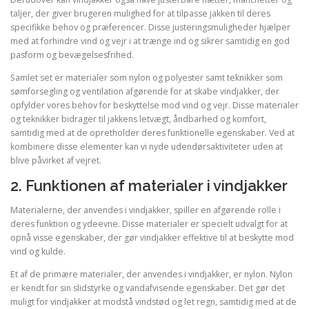
taljer, der giver brugeren mulighed for at tilpasse jakken til deres
specifikke behov og præferencer. Disse justeringsmuligheder hjælper
med at forhindre vind og vejr i at trænge ind og sikrer samtidig en god
pasform og bevægelsesfrihed.
Samlet set er materialer som nylon og polyester samt teknikker som
sømforsegling og ventilation afgørende for at skabe vindjakker, der
opfylder vores behov for beskyttelse mod vind og vejr. Disse materialer
og teknikker bidrager til jakkens letvægt, åndbarhed og komfort,
samtidig med at de opretholder deres funktionelle egenskaber. Ved at
kombinere disse elementer kan vi nyde udendørsaktiviteter uden at
blive påvirket af vejret.
2. Funktionen af materialer i vindjakker
Materialerne, der anvendes i vindjakker, spiller en afgørende rolle i
deres funktion og ydeevne. Disse materialer er specielt udvalgt for at
opnå visse egenskaber, der gør vindjakker effektive til at beskytte mod
vind og kulde.
Et af de primære materialer, der anvendes i vindjakker, er nylon. Nylon
er kendt for sin slidstyrke og vandafvisende egenskaber. Det gør det
muligt for vindjakker at modstå vindstød og let regn, samtidig med at de