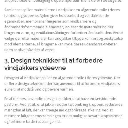
at opretholde en behagelig kropstemperatur, mens de er i bevægelse.
Samlet set spiller materialerne i vindjakker en afgørende rolle i deres
funktion og ydeevne. Nylon giver holdbarhed og vandafvisende
egenskaber, membraner fungerer som vindbarriere og
åndbarhedsfremmende elementer, isolerende materialer holder
brugeren varm, og ventilationsåbninger forbedrer åndbarheden. Ved at
vælge de rette materialer kan vindjakker tilbyde komfort og beskyttelse
mod elementerne, så brugerne kan nyde deres udendørsaktiviteter
uden at blive påvirket af vejret.
3. Design teknikker til at forbedre
vindjakkers ydeevne
Designet af vindjakker spiller en afgørende rolle i deres ydeevne. Der
er flere design teknikker, der kan anvendes til at forbedre vindjakkers
evne til at modstå vind og bevare varmen.
En af de mest anvendte design teknikker er at have en tætsiddende
pasform. Ved at sikre, at jakken sidder tæt omkring kroppen, reduceres
mængden af luft, der kan trænge ind og forårsage afkøling. Ved at
minimere luftgennemstrømningen er det muligt at bevare kropsvarmen
og forhindre kulde i at trænge ind.