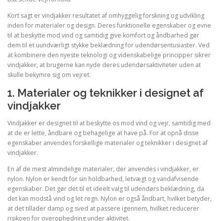
Kort sagt er vindjakker resultatet af omhyggelig forskning og udvikling
inden for materialer og design. Deres funktionelle egenskaber og evne
til at beskytte mod vind og samtidig give komfort og åndbarhed gør
dem til et uundværligt stykke beklædning for udendørsentusiaster. Ved
at kombinere den nyeste teknologi og videnskabelige principper sikrer
vindjakker, at brugerne kan nyde deres udendørsaktiviteter uden at
skulle bekymre sig om vejret.
1. Materialer og teknikker i designet af
vindjakker
Vindjakker er designet til at beskytte os mod vind og vejr, samtidig med
at de er lette, åndbare og behagelige at have på. For at opnå disse
egenskaber anvendes forskellige materialer og teknikker i designet af
vindjakker.
En af de mest almindelige materialer, der anvendes i vindjakker, er
nylon. Nylon er kendt for sin holdbarhed, letvægt og vandafvisende
egenskaber. Det gør det til et ideelt valg til udendørs beklædning, da
det kan modstå vind og let regn. Nylon er også åndbart, hvilket betyder,
at det tillader damp og sved at passere igennem, hvilket reducerer
risikoen for overophedning under aktivitet.