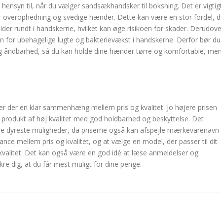
 hensyn til, når du vælger sandsækhandsker til boksning. Det er vigtig
r overophedning og svedige hænder. Dette kan være en stor fordel, 
lider rundt i handskerne, hvilket kan øge risikoen for skader. Derudove
n for ubehagelige lugte og bakterievækst i handskerne. Derfor bør du
g åndbarhed, så du kan holde dine hænder tørre og komfortable, me
er der en klar sammenhæng mellem pris og kvalitet. Jo højere prisen
t produkt af høj kvalitet med god holdbarhed og beskyttelse. Det
r de dyreste muligheder, da priserne også kan afspejle mærkevarenavn
lance mellem pris og kvalitet, og at vælge en model, der passer til dit
 kvalitet. Det kan også være en god idé at læse anmeldelser og
re dig, at du får mest muligt for dine penge.