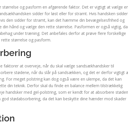
 størrelse og pasform en afgørende faktor. Det er vigtigt at vælge e
 sandsækhandsken sidder for løst eller for stramt. Hvis handsken sidder
hvis den sidder for stramt, kan det hæmme din bevægelsesfrihed og
åle din hånd og vælge den rette størrelse. Pasformen er også vigtig, da
behag under træning. Det anbefales derfor at prøve flere forskellige
 rette størrelse og pasform.
rbering
te faktorer at overveje, når du skal vælge sandsækhandsker til
sorbere stødene, når du slår på sandsækken, og det er derfor vigtigt a
. For meget polstring kan dog også være en ulempe, da det kan
e din teknik. Derfor skal du finde en balance mellem tilstrækkelig
rveje handsker med gel-polstring, som er kendt for at absorbere støde
en god stødabsorbering, da det kan beskytte dine hænder mod skader
tion