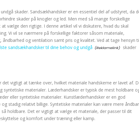
t undgå skader. Sandsækhandsker er en essentiel del af udstyret, da d
forhindre skader på knogler og led. Men med så mange forskellige
ælge den rigtige. I denne artikel vil vi diskutere, hvad du skal
ng. Vi vil se nærmere på forskellige faktorer såsom materiale,
 åndbarhed og ventilation samt pris og kvalitet. Ved at tage hensyn ti
dste sandsækhandsker til dine behov og undgå
skader
det vigtigt at tænke over, hvilket materiale handskerne er lavet af. 
og syntetiske materialer. Læderhandsker er typisk de mest holdbare o
er eller syntetiske materialer. Kunstlæderhandsker er en god
 og stadig relativt billige. Syntetiske materialer kan være mere åndba
 så holdbare. Det er vigtigt at vælge et materiale, der passer til dit
eskyttelse og komfort under træning eller kamp.