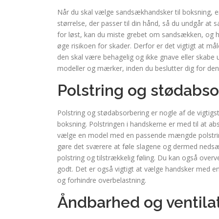
Når du skal vælge sandsækhandsker til boksning, er
størrelse, der passer til din hånd, så du undgår at
for løst, kan du miste grebet om sandsækken, og 
øge risikoen for skader. Derfor er det vigtigt at m
den skal være behagelig og ikke gnave eller skabe u
modeller og mærker, inden du beslutter dig for den
Polstring og stødabso
Polstring og stødabsorbering er nogle af de vigtigs
boksning. Polstringen i handskerne er med til at ab
vælge en model med en passende mængde polstring
gøre det sværere at føle slagene og dermed nedsætt
polstring og tilstrækkelig føling. Du kan også ove
godt. Det er også vigtigt at vælge handsker med 
og forhindre overbelastning.
Åndbarhed og ventila