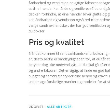
Åndbarhed og ventilation er vigtige faktorer at tage
at dine hænder kan ånde og ventilere, så du undgå
det kan forhindre, at dine hænder bliver glatte og g
kan åndbarhed og ventilation også reducere risikoe
vælge sandsækhandsker, der har god ventilation o
du bokser.
Pris og kvalitet
Når det kommer til sandsækhandsker til boksning, 
er, desto bedre er sandsynligheden for, at du får e
betyder dog ikke nødvendigvis, at du skal gå efte
og andre faktorer. Det er vigtigt at finde en god ba
budget og samtidig opfylder dine behov og krav til
undersøge forskellige mærker og modeller for at sik
UDGIVET I
ALLE ARTIKLER