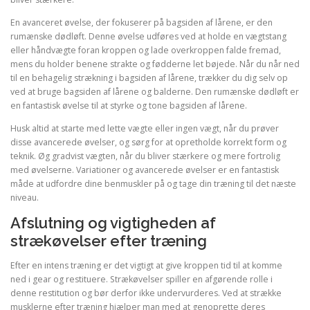
En avanceret øvelse, der fokuserer på bagsiden af lårene, er den
rumænske dødløft. Denne øvelse udføres ved at holde en vægtstang
eller håndvægte foran kroppen og lade overkroppen falde fremad,
mens du holder benene strakte og fødderne let bøjede. Når du når ned
til en behagelig strækning i bagsiden af lårene, trækker du dig selv op
ved at bruge bagsiden af lårene og balderne. Den rumænske dødløft er
en fantastisk øvelse til at styrke og tone bagsiden af ​​lårene.
Husk altid at starte med lette vægte eller ingen vægt, når du prøver
disse avancerede øvelser, og sørg for at opretholde korrekt form og
teknik. Øg gradvist vægten, når du bliver stærkere og mere fortrolig
med øvelserne. Variationer og avancerede øvelser er en fantastisk
måde at udfordre dine benmuskler på og tage din træning til det næste
niveau.
Afslutning og vigtigheden af
strækøvelser efter træning
Efter en intens træning er det vigtigt at give kroppen tid til at komme
ned i gear og restituere. Strækøvelser spiller en afgørende rolle i
denne restitution og bør derfor ikke undervurderes. Ved at strække
musklerne efter træning hjælper man med at genoprette deres