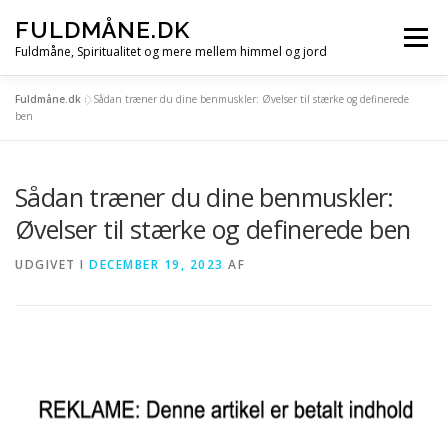
Spring
FULDMÅNE.DK
til
Menu
indhold
Fuldmåne, Spiritualitet og mere mellem himmel og jord
Fuldmåne.dk
»
Sådan træner du dine benmuskler: Øvelser til stærke og definerede
FORSIDE
FULDMÅNE
STJERNETEGN
ben
Sådan træner du dine benmuskler:
MÅNE, SOL OG STJERNER
ALLE ARTIKLER
Øvelser til stærke og definerede ben
UDGIVET I
DECEMBER 19, 2023
AF