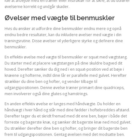
idé at arbejde med en træner eller instruktør for at sikre, at du udfører
øvelserne korrekt og undgår skader.
Øvelser med vægte til benmuskler
Hvis du ønsker at udfordre dine benmuskler endnu mere og opnå
endnu bedre resultater, kan du inkludere øvelser med vægte i din
træningsrutine. Disse øvelser vil yderligere styrke og definere dine
benmuskler.
En effektiv øvelse med vægte til benmuskler er squat med vægtstang.
Du starter med at placere vægtstangen på dine skuldre bagved dit
hoved. Derefter sænker du dig ned i en squat-position ved at bøje i
knæene og hofterne, indtil dine lår er parallelle med gulvet. Herefter
strækker du dine ben og hofter, og vender tilbage til
udgangspositionen. Denne øvelse træner primært dine quadriceps,
men involverer også dine glutes og hamstrings.
En anden effektiv øvelse er lunges med håndvægte. Du holder en
håndvægt i hver hånd og står med dine fødder i hoftebreddes afstand.
Derefter tager du et skridt fremad med dit ene ben, bøjer i både det
forreste og bagerste knæ, og sænker dit bagerste knæ ned mod gulvet.
Du strækker derefter dine ben og hofter, og bringer dit bagerste ben
frem til udgangspositionen. Gentag øvelsen med det modsatte ben.