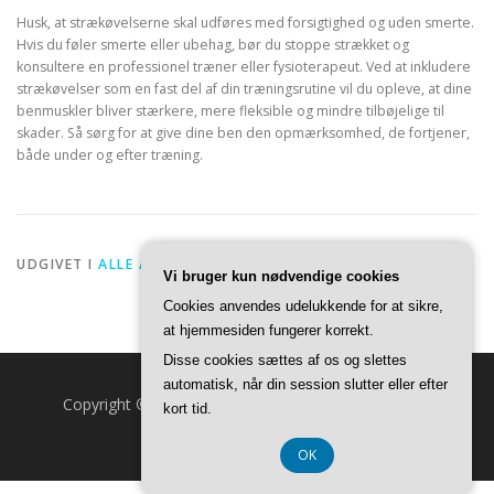
Husk, at strækøvelserne skal udføres med forsigtighed og uden smerte.
Hvis du føler smerte eller ubehag, bør du stoppe strækket og
konsultere en professionel træner eller fysioterapeut. Ved at inkludere
strækøvelser som en fast del af din træningsrutine vil du opleve, at dine
benmuskler bliver stærkere, mere fleksible og mindre tilbøjelige til
skader. Så sørg for at give dine ben den opmærksomhed, de fortjener,
både under og efter træning.
UDGIVET I
ALLE ARTIKLER
Vi bruger kun nødvendige cookies
Cookies anvendes udelukkende for at sikre,
at hjemmesiden fungerer korrekt.
Disse cookies sættes af os og slettes
automatisk, når din session slutter eller efter
Copyright © 2026 Fuldmåne.dk
–
OnePress
tema af
kort tid.
FameThemes
OK
CVR DK374 077 39