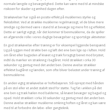
normale længde og bevægelighed. Dette kan være med til at mindske
risikoen for skader og ømhed dagen efter.
Strækøvelser har også en positiv effekt på musklernes styrke og
fleksibilitet. Ved at strække musklerne regelmæssigt, vil de blive mere
smidige og dermed være i stand til at bevæge sig mere frit og effektivt.
Dette er særligt vigtigt, når det kommer til benmusklerne, da de spiller
en afgørende rolle i vores daglige bevægelser og sportslige aktiviteter.
En god strækøvelse efter træning er for eksempel liggende benspænd.
Lig på ryggen med strakte ben og løft det ene ben lige op i luften. Hold
om låret eller bagsiden af knæet og træk forsigtigt benet mod brystet,
indtil du mærker en strækning i baglåret. Hold strækket i cirka 30
sekunder og gentag med det andet ben. Denne øvelse strækker
effektivt baglåret og lænden, som ofte bliver belastet under træning af
benmusklerne.
En anden vigtig strækøvelse er hoftebøjeren. Stå oprejst med hånden
på en stol eller et andet stabilt sted for støtte. Tag fat i anklen på det
ene ben og træk hælen mod balderne, så knæet bevæger sig bagud og
opad. Hold strækket i cirka 30 sekunder og gentag med det andet ben.
Denne øvelse strækker musklerne omkring hoften og låret og kan være
med til at forbedre din løbe- eller gangteknik.