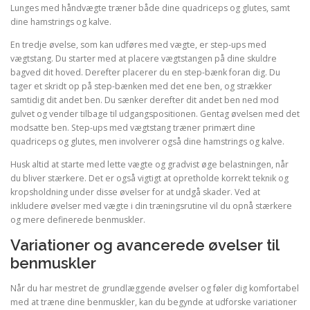
Lunges med håndvægte træner både dine quadriceps og glutes, samt
dine hamstrings og kalve.
En tredje øvelse, som kan udføres med vægte, er step-ups med
vægtstang. Du starter med at placere vægtstangen på dine skuldre
bagved dit hoved. Derefter placerer du en step-bænk foran dig. Du
tager et skridt op på step-bænken med det ene ben, og strækker
samtidig dit andet ben. Du sænker derefter dit andet ben ned mod
gulvet og vender tilbage til udgangspositionen. Gentag øvelsen med det
modsatte ben. Step-ups med vægtstang træner primært dine
quadriceps og glutes, men involverer også dine hamstrings og kalve.
Husk altid at starte med lette vægte og gradvist øge belastningen, når
du bliver stærkere. Det er også vigtigt at opretholde korrekt teknik og
kropsholdning under disse øvelser for at undgå skader. Ved at
inkludere øvelser med vægte i din træningsrutine vil du opnå stærkere
og mere definerede benmuskler.
Variationer og avancerede øvelser til
benmuskler
Når du har mestret de grundlæggende øvelser og føler dig komfortabel
med at træne dine benmuskler, kan du begynde at udforske variationer