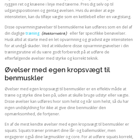
ryggen ret og knæene i linje med tæerne. Pres dig selv op til
udgangspositionen og gentag øvelsen. Hvis du ønsker at øge
intensiteten, kan du tilføje vægte som en kettlebell eller en vægtstang.
Disse opvarmningsøvelser til benmusklerne kan udføres som en del af
din daglige
træning
eller før specifikke benøvelser.
Husk altid at starte med en let opvarmning og gradvist øge intensiteten
for at undgå skader. Ved at inkludere disse opvarmningsøvelser i din
træningsrutine vil du være godt forberedt på at udføre de
efterfølgende øvelser med styrke og korrekt teknik.
Øvelser med egen kropsvægt til
benmuskler
Øvelser med egen kropsvægt til benmuskler er en effektiv måde at
træne og styrke dine ben på, uden at skulle bruge udstyr eller vægte.
Disse øvelser kan udføres hvor som helst og når som helst, så du har
ingen undskyldning for ikke at give dine benmuskler den
opmærksomhed, de fortjener.
En af de mest kendte øvelser med egen kropsvægt til benmuskler er
squats. Squats træner primært dine lår- og ballemuskler, men
engagerer også dine lægmuskler og core. For at udføre squats korrekt,