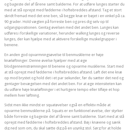
og bageste del af lårene samt balderne. For at udføre lunges starter du
med at stå oprejst med fødderne i hoftebreddes afstand. Tag et stort
skridt fremad med det ene ben, så begge knæ er bøjet i en vinkel på ca.
90 grader. Hold vægten på forreste ben og pres dig selv op til
udgangspositionen. Gentag øvelsen med det andet ben. Lunges kan
udføres i forskellige variationer, herunder walking lunges og reverse
lunges, der kan hjælpe med at aktivere forskellige muskelgrupper i
benene.
En anden god opvarmningsøvelse til benmusklerne er høje
knæløftninger. Denne øvelse hjælper med at øge
blodgennemstrømningen til benene og opvarme musklerne. Start med
at stå oprejst med fødderne i hoftebreddes afstand. Løft det ene knæ
op mod brystet og hold det i et par sekunder, før du sætter det ned og
gentager bevægelsen med det andet ben. For at øge intensiteten kan
du udføre høje knæløftninger i et hurtigere tempo eller tilføje et hop
mellem hver løftning.
Sidst men ikke mindst er squatøvelser også en effektiv måde at
opvarme benmusklerne på. Squats er en funktionel øvelse, der styrker
både forreste og bageste del af lårene samt balderne. Start med at stå
oprejst med fødderne i hoftebreddes afstand. Bøj i knæene og sænk
dig ned som om, du skal sætte dig på en usynlig stol. Sørg for at holde