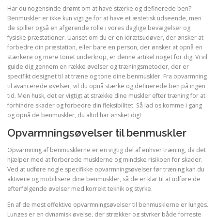
Har du nogensinde drømt om at have stærke og definerede ben?
Benmuskler er ikke kun vigtige for at have et æstetisk udseende, men
de spiller også en afgørende rolle i vores daglige bevægelser og
fysiske præstationer. Uanset om du er en idrætsudøver, der ønsker at
forbedre din præstation, eller bare en person, der ønsker at opnå en
stærkere og mere tonet underkrop, er denne artikel noget for dig. Vi vil
guide dig gennem en række øvelser og træningsmetoder, der er
specifikt designet til at træne og tone dine benmuskler. Fra opvarmning
til avancerede øvelser, vil du opnå stærke og definerede ben på ingen
tid. Men husk, det er vigtigt at strække dine muskler efter træning for at
forhindre skader og forbedre din fleksibilitet. Så lad os komme i gang
og opnå de benmuskler, du altid har ønsket dig!
Opvarmningsøvelser til benmuskler
Opvarmning af benmusklerne er en vigtig del af enhver træning, da det
hjælper med at forberede musklerne og mindske risikoen for skader.
Ved at udføre nogle specifikke opvarmningsøvelser før træning kan du
aktivere og mobilisere dine benmuskler, så de er klar til at udføre de
efterfølgende øvelser med korrekt teknik og styrke.
En af de mest effektive opvarmningsøvelser til benmusklerne er lunges.
Lunges er en dynamisk øvelse, der strækker og styrker både forreste