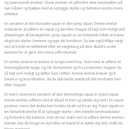
og avancerede øvelser. Disse øvelser vil udfordre dine benmuskler på
nye måder og hjælpe med at opbygge styrke og definition endnu mere
effektivt.
En variation af den klassiske squat er den jump squat. Denne øvelse
indebærer at udføre en squat og derefter hoppe så højt som muligt ved
afslutningen af bevægelsen. Jump squats er en fantastisk måde at træne
eksplosiv styrke i benene og øge din kondition. Du kan også tilføje vægt
ved at holde en kettlebell eller en vægtstang på dine skuldre under
øvelsen for at gøre den mere udfordrende.
En anden avanceret øvelse er lunges med hop. Start med at udføre et
fremadgående lunge, og når du kommer op fra positionen, hopper du
så højt som muligt og skifter ben i luften. Denne øvelse kræver god
balance og koordination, da du skal lande stabilt på det modsatte ben
efter hoppet.
En mere avanceret variation af den almindelige squat er pistol squat.
Denne øvelse udføres ved at stå på ét ben og sænke dig ned i en squat-
position, mens det andet ben holdes strakt ud foran dig. Pistol squats er
en fantastisk øvelse til at opbygge styrke i den enkelte benmuskulatur
og forbedre din balance. Hvis du har svært ved at udføre denne øvelse i
starten, kan du bruge en stol eller en bænk til at støtte dig selv, indtil du
bliver stærkere.