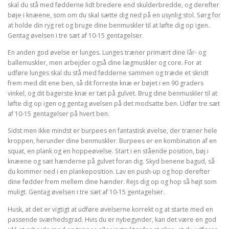
skal du stå med fødderne lidt bredere end skulderbredde, og derefter
bøje i knæene, som om du skal sætte dig ned på en usynlig stol. Sørg for
at holde din ryg ret og bruge dine benmuskler til at løfte dig op igen.
Gentag øvelsen i tre sæt af 10-15 gentagelser.
En anden god øvelse er lunges. Lunges træner primært dine lår- og
ballemuskler, men arbejder også dine lægmuskler og core. For at
udføre lunges skal du stå med fødderne sammen og træde et skridt
frem med dit ene ben, så dit forreste knæ er bøjet i en 90 graders
vinkel, og dit bagerste knæ er tæt på gulvet. Brug dine benmuskler til at
løfte dig op igen og gentag øvelsen på det modsatte ben. Udfør tre sæt
af 10-15 gentagelser på hvert ben.
Sidst men ikke mindst er burpees en fantastisk øvelse, der træner hele
kroppen, herunder dine benmuskler. Burpees er en kombination af en
squat, en plank og en hoppeøvelse. Start i en stående position, bøj i
knæene og sæt hænderne på gulvet foran dig. Skyd benene bagud, så
du kommer ned i en plankeposition. Lav en push-up og hop derefter
dine fødder frem mellem dine hænder. Rejs dig op og hop så højt som
muligt. Gentag øvelsen i tre sæt af 10-15 gentagelser.
Husk, at det er vigtigt at udføre øvelserne korrekt og at starte med en
passende sværhedsgrad. Hvis du er nybegynder, kan det være en god