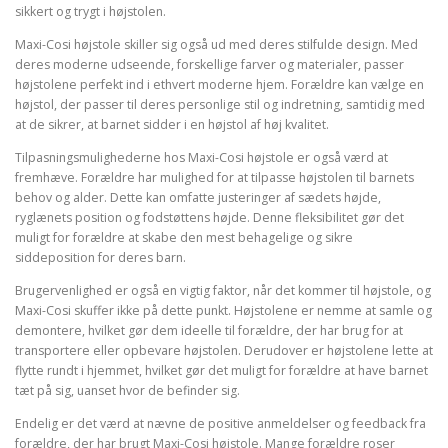
sikkert og trygt i højstolen.
Maxi-Cosi højstole skiller sig også ud med deres stilfulde design. Med
deres moderne udseende, forskellige farver og materialer, passer
højstolene perfekt ind i ethvert moderne hjem. Forældre kan vælge en
højstol, der passer til deres personlige stil og indretning, samtidig med
at de sikrer, at barnet sidder i en højstol af høj kvalitet.
Tilpasningsmulighederne hos Maxi-Cosi højstole er også værd at
fremhæve. Forældre har mulighed for at tilpasse højstolen til barnets
behov og alder. Dette kan omfatte justeringer af sædets højde,
ryglænets position og fodstøttens højde. Denne fleksibilitet gør det
muligt for forældre at skabe den mest behagelige og sikre
siddeposition for deres barn.
Brugervenlighed er også en vigtig faktor, når det kommer til højstole, og
Maxi-Cosi skuffer ikke på dette punkt. Højstolene er nemme at samle og
demontere, hvilket gør dem ideelle til forældre, der har brug for at
transportere eller opbevare højstolen. Derudover er højstolene lette at
flytte rundt i hjemmet, hvilket gør det muligt for forældre at have barnet
tæt på sig, uanset hvor de befinder sig.
Endelig er det værd at nævne de positive anmeldelser og feedback fra
forældre, der har brugt Maxi-Cosi højstole. Mange forældre roser