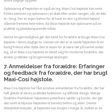
andre daglige opgaver.
Opbevaring af højstolen er også en leg. Maxi-Cosi højstole kan nemt
foldes sammen og opbevares i et skab eller under sengen, når de ikke
er i brug. Der er ingen behov for at have en stor og klodset højstol
stående fremme hele tiden, da disse højstole kan opbevares på en
praktisk og pladsbesparende måde.
Denne brugervenlighed gør det nemt for forældre at bruge Maxi-Cosi
højstole i deres daglige liv. Uanset om det er at samle højstolen til en
hurtig frokost eller flytte den til stuen for at være tæt på barnet under
leg, så er Maxi-Cosi højstole et ideelt valg for moderne forældre, der
ønsker praktiske og brugervenlige løsninger.
7. Anmeldelser fra forældre: Erfaringer
og feedback fra forældre, der har brugt
Maxi-Cosi højstole.
Maxi-Cosi højstole har fået positive anmeldelser fra forældre, der har
haft glæde af deres praktiske funktioner og stilfulde design. Mange
forældre fremhæver højstolens justerbare sæder og borde, der gør
det nemt at tilpasse højstolen til barnets behov og alder. Denne
fleksibilitet betyder, at højstolen kan bruges i mange år, hvilket er en