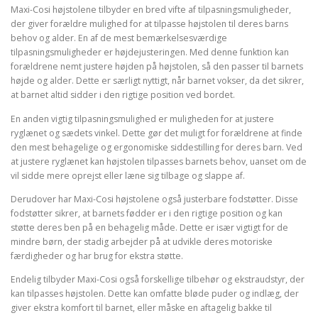
Maxi-Cosi højstolene tilbyder en bred vifte af tilpasningsmuligheder,
der giver forældre mulighed for at tilpasse højstolen til deres barns
behov og alder. En af de mest bemærkelsesværdige
tilpasningsmuligheder er højdejusteringen. Med denne funktion kan
forældrene nemt justere højden på højstolen, så den passer til barnets
højde og alder. Dette er særligt nyttigt, når barnet vokser, da det sikrer,
at barnet altid sidder i den rigtige position ved bordet.
En anden vigtig tilpasningsmulighed er muligheden for at justere
ryglænet og sædets vinkel. Dette gør det muligt for forældrene at finde
den mest behagelige og ergonomiske siddestilling for deres barn. Ved
at justere ryglænet kan højstolen tilpasses barnets behov, uanset om de
vil sidde mere oprejst eller læne sig tilbage og slappe af.
Derudover har Maxi-Cosi højstolene også justerbare fodstøtter. Disse
fodstøtter sikrer, at barnets fødder er i den rigtige position og kan
støtte deres ben på en behagelig måde. Dette er især vigtigt for de
mindre børn, der stadig arbejder på at udvikle deres motoriske
færdigheder og har brug for ekstra støtte.
Endelig tilbyder Maxi-Cosi også forskellige tilbehør og ekstraudstyr, der
kan tilpasses højstolen. Dette kan omfatte bløde puder og indlæg, der
giver ekstra komfort til barnet, eller måske en aftagelig bakke til