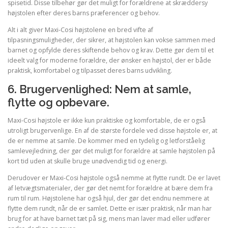
spisetid. Disse tilbehør gør det muligt for forældrene at skræddersy
højstolen efter deres barns præferencer og behov.
Alt i alt giver Maxi-Cosi højstolene en bred vifte af
tilpasningsmuligheder, der sikrer, at højstolen kan vokse sammen med
barnet og opfylde deres skiftende behov og krav. Dette gør dem til et
ideelt valg for moderne forældre, der ønsker en højstol, der er både
praktisk, komfortabel og tilpasset deres barns udvikling.
6. Brugervenlighed: Nem at samle,
flytte og opbevare.
Maxi-Cosi højstole er ikke kun praktiske og komfortable, de er også
utroligt brugervenlige. En af de største fordele ved disse højstole er, at
de er nemme at samle. De kommer med en tydelig og letforståelig
samlevejledning, der gør det muligt for forældre at samle højstolen på
kort tid uden at skulle bruge unødvendig tid og energi.
Derudover er Maxi-Cosi højstole også nemme at flytte rundt. De er lavet
af letvægtsmaterialer, der gør det nemt for forældre at bære dem fra
rum til rum. Højstolene har også hjul, der gør det endnu nemmere at
flytte dem rundt, når de er samlet. Dette er især praktisk, når man har
brug for at have barnet tæt på sig, mens man laver mad eller udfører