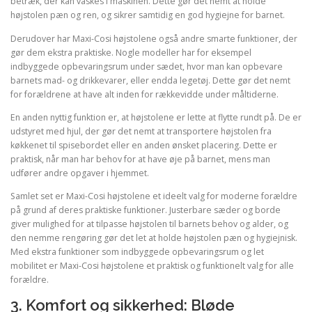
betræk, der kan vaskes i maskinen. Dette gør det nemt at holde
højstolen pæn og ren, og sikrer samtidig en god hygiejne for barnet.
Derudover har Maxi-Cosi højstolene også andre smarte funktioner, der
gør dem ekstra praktiske. Nogle modeller har for eksempel
indbyggede opbevaringsrum under sædet, hvor man kan opbevare
barnets mad- og drikkevarer, eller endda legetøj. Dette gør det nemt
for forældrene at have alt inden for rækkevidde under måltiderne.
En anden nyttig funktion er, at højstolene er lette at flytte rundt på. De er
udstyret med hjul, der gør det nemt at transportere højstolen fra
køkkenet til spisebordet eller en anden ønsket placering. Dette er
praktisk, når man har behov for at have øje på barnet, mens man
udfører andre opgaver i hjemmet.
Samlet set er Maxi-Cosi højstolene et ideelt valg for moderne forældre
på grund af deres praktiske funktioner. Justerbare sæder og borde
giver mulighed for at tilpasse højstolen til barnets behov og alder, og
den nemme rengøring gør det let at holde højstolen pæn og hygiejnisk.
Med ekstra funktioner som indbyggede opbevaringsrum og let
mobilitet er Maxi-Cosi højstolene et praktisk og funktionelt valg for alle
forældre.
3. Komfort og sikkerhed: Bløde