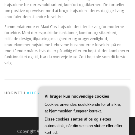
højstolene for deres holdbarhed, komfort og sikkerhed. De fortæller
om positive oplevelser med at bruge højstolen i deres daglige liv og
anbefaler dem til andre forældre.
Sammenfattende er Maxi-Cosi højstole det ideelle valg for moderne
forældre. Med deres praktiske funktioner, komfort og sikkerhed,
stilfulde design, tilpasningsmuligheder og brugervenlighed,
imødekommer højstolene behovene hos moderne forældre på en
enestående måde. Hvis du er på udkig efter en højstol, der kombinerer
funktionalitet og stil, bør du overveje Maxi-Cosi højstole som dit første
valg.
UDGIVET I
ALLE ARTIKLER
Vi bruger kun nødvendige cookies
Cookies anvendes udelukkende for at sikre,
at hjemmesiden fungerer korrekt.
Disse cookies sættes af os og slettes
automatisk, når din session slutter eller efter
Copyright © 2026 Fuldmåne.dk
–
OnePress
tema af
kort tid.