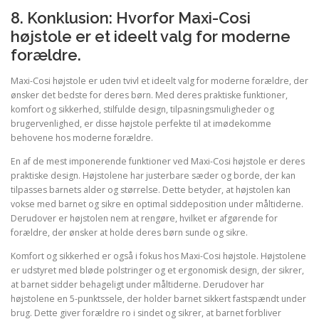
8. Konklusion: Hvorfor Maxi-Cosi
højstole er et ideelt valg for moderne
forældre.
Maxi-Cosi højstole er uden tvivl et ideelt valg for moderne forældre, der
ønsker det bedste for deres børn. Med deres praktiske funktioner,
komfort og sikkerhed, stilfulde design, tilpasningsmuligheder og
brugervenlighed, er disse højstole perfekte til at imødekomme
behovene hos moderne forældre.
En af de mest imponerende funktioner ved Maxi-Cosi højstole er deres
praktiske design. Højstolene har justerbare sæder og borde, der kan
tilpasses barnets alder og størrelse. Dette betyder, at højstolen kan
vokse med barnet og sikre en optimal siddeposition under måltiderne.
Derudover er højstolen nem at rengøre, hvilket er afgørende for
forældre, der ønsker at holde deres børn sunde og sikre.
Komfort og sikkerhed er også i fokus hos Maxi-Cosi højstole. Højstolene
er udstyret med bløde polstringer og et ergonomisk design, der sikrer,
at barnet sidder behageligt under måltiderne. Derudover har
højstolene en 5-punktssele, der holder barnet sikkert fastspændt under
brug. Dette giver forældre ro i sindet og sikrer, at barnet forbliver