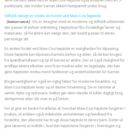
sikre barnets sikkerhed er Maxi-Cosi højstole også udstyret med en 5-
punktssele, der holder barnet sikkert fastspændt under brug.
Stilfuldt design er endnu en fordel ved Maxi-Cosi højstole.
De er designet med et moderne og stilfuldt udseende,
der passer til enhver indretning. Højstolene fås i forskellige farver og
materialer, så forældre kan vælge den, der bedst passer til deres
personlige stil.
En anden fordel ved Maxi-Cosi højstole er muligheden for tilpasning.
Disse højstole kan tilpasses barnets behov og alder, så de kan bruges
fra spædbarnsfasen og op til barnet er ældre. Der er også mulighed for
at tilføje ekstra tilbehør som fx en madras eller en legebøjle, der kan
gøre højstolen endnu mere funktionel og underholdende for barnet.
Brugervenlighed er også en vigtig faktor for moderne forældre, og
Maxi-Cosi højstole lever op til denne forventning. De er nemme at
samle, flytte og opbevare, hvilket gør dem ideelle til både dagligt brug
derhjemme eller når man er på farten.
For at give en bedre forståelse af, hvordan Maxi-Cosi højstole fungerer i
praksis, vil artiklen også indeholde anmeldelser og feedback fra
forældre, der allerede har brugt disse højstole til deres børn. Dette vil
give læserne et indblik i, hvordan højstolene fungerer i hverdagen og