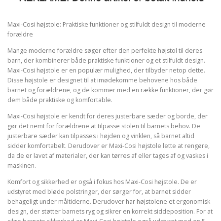
Maxi-Cosi højstole: Praktiske funktioner og stilfuldt design til moderne
forældre
Mange moderne forældre søger efter den perfekte højstol til deres
barn, der kombinerer både praktiske funktioner og et stilfuldt design.
Maxi-Cosi højstole er en populær mulighed, der tilbyder netop dette.
Disse højstole er designet til at imødekomme behovene hos både
barnet og forældrene, og de kommer med en række funktioner, der gør
dem både praktiske og komfortable.
Maxi-Cosi højstole er kendt for deres justerbare sæder og borde, der
gør det nemt for forældrene at tilpasse stolen til barnets behov. De
justerbare sæder kan tilpasses i højden og vinklen, så barnet altid
sidder komfortabelt. Derudover er Maxi-Cosi højstole lette at rengøre,
da de er lavet af materialer, der kan tørres af eller tages af og vaskes i
maskinen.
Komfort og sikkerhed er også i fokus hos Maxi-Cosi højstole. De er
udstyret med bløde polstringer, der sørger for, at barnet sidder
behageligt under måltiderne. Derudover har højstolene et ergonomisk
design, der støtter barnets ryg og sikrer en korrekt siddeposition. For at