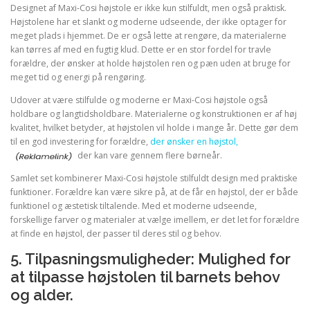
Designet af Maxi-Cosi højstole er ikke kun stilfuldt, men også praktisk.
Højstolene har et slankt og moderne udseende, der ikke optager for
meget plads i hjemmet. De er også lette at rengøre, da materialerne
kan tørres af med en fugtig klud. Dette er en stor fordel for travle
forældre, der ønsker at holde højstolen ren og pæn uden at bruge for
meget tid og energi på rengøring.
Udover at være stilfulde og moderne er Maxi-Cosi højstole også
holdbare og langtidsholdbare. Materialerne og konstruktionen er af høj
kvalitet, hvilket betyder, at højstolen vil holde i mange år. Dette gør dem
til en god investering for forældre,
der ønsker en højstol,
der kan vare gennem flere børneår.
Samlet set kombinerer Maxi-Cosi højstole stilfuldt design med praktiske
funktioner. Forældre kan være sikre på, at de får en højstol, der er både
funktionel og æstetisk tiltalende. Med et moderne udseende,
forskellige farver og materialer at vælge imellem, er det let for forældre
at finde en højstol, der passer til deres stil og behov.
5. Tilpasningsmuligheder: Mulighed for
at tilpasse højstolen til barnets behov
og alder.