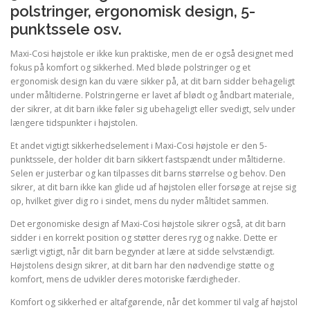
polstringer, ergonomisk design, 5-
punktssele osv.
Maxi-Cosi højstole er ikke kun praktiske, men de er også designet med
fokus på komfort og sikkerhed. Med bløde polstringer og et
ergonomisk design kan du være sikker på, at dit barn sidder behageligt
under måltiderne. Polstringerne er lavet af blødt og åndbart materiale,
der sikrer, at dit barn ikke føler sig ubehageligt eller svedigt, selv under
længere tidspunkter i højstolen.
Et andet vigtigt sikkerhedselement i Maxi-Cosi højstole er den 5-
punktssele, der holder dit barn sikkert fastspændt under måltiderne.
Selen er justerbar og kan tilpasses dit barns størrelse og behov. Den
sikrer, at dit barn ikke kan glide ud af højstolen eller forsøge at rejse sig
op, hvilket giver dig ro i sindet, mens du nyder måltidet sammen.
Det ergonomiske design af Maxi-Cosi højstole sikrer også, at dit barn
sidder i en korrekt position og støtter deres ryg og nakke. Dette er
særligt vigtigt, når dit barn begynder at lære at sidde selvstændigt.
Højstolens design sikrer, at dit barn har den nødvendige støtte og
komfort, mens de udvikler deres motoriske færdigheder.
Komfort og sikkerhed er altafgørende, når det kommer til valg af højstol