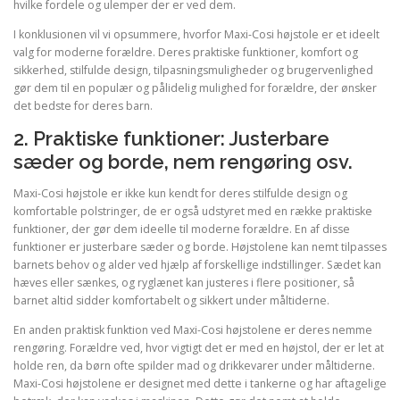
hvilke fordele og ulemper der er ved dem.
I konklusionen vil vi opsummere, hvorfor Maxi-Cosi højstole er et ideelt
valg for moderne forældre. Deres praktiske funktioner, komfort og
sikkerhed, stilfulde design, tilpasningsmuligheder og brugervenlighed
gør dem til en populær og pålidelig mulighed for forældre, der ønsker
det bedste for deres barn.
2. Praktiske funktioner: Justerbare
sæder og borde, nem rengøring osv.
Maxi-Cosi højstole er ikke kun kendt for deres stilfulde design og
komfortable polstringer, de er også udstyret med en række praktiske
funktioner, der gør dem ideelle til moderne forældre. En af disse
funktioner er justerbare sæder og borde. Højstolene kan nemt tilpasses
barnets behov og alder ved hjælp af forskellige indstillinger. Sædet kan
hæves eller sænkes, og ryglænet kan justeres i flere positioner, så
barnet altid sidder komfortabelt og sikkert under måltiderne.
En anden praktisk funktion ved Maxi-Cosi højstolene er deres nemme
rengøring. Forældre ved, hvor vigtigt det er med en højstol, der er let at
holde ren, da børn ofte spilder mad og drikkevarer under måltiderne.
Maxi-Cosi højstolene er designet med dette i tankerne og har aftagelige