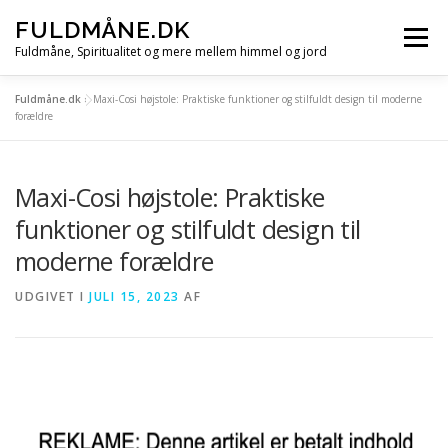
Spring
FULDMÅNE.DK
til
Menu
indhold
Fuldmåne, Spiritualitet og mere mellem himmel og jord
Fuldmåne.dk
»
Maxi-Cosi højstole: Praktiske funktioner og stilfuldt design til moderne
FORSIDE
FULDMÅNE
STJERNETEGN
forældre
Maxi-Cosi højstole: Praktiske
MÅNE, SOL OG STJERNER
ALLE ARTIKLER
funktioner og stilfuldt design til
moderne forældre
UDGIVET I
JULI 15, 2023
AF