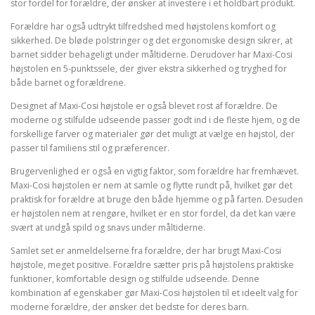
stor fordel for forældre, der ønsker at investere i et holdbart produkt.
Forældre har også udtrykt tilfredshed med højstolens komfort og
sikkerhed. De bløde polstringer og det ergonomiske design sikrer, at
barnet sidder behageligt under måltiderne. Derudover har Maxi-Cosi
højstolen en 5-punktssele, der giver ekstra sikkerhed og tryghed for
både barnet og forældrene.
Designet af Maxi-Cosi højstole er også blevet rost af forældre. De
moderne og stilfulde udseende passer godt ind i de fleste hjem, og de
forskellige farver og materialer gør det muligt at vælge en højstol, der
passer til familiens stil og præferencer.
Brugervenlighed er også en vigtig faktor, som forældre har fremhævet.
Maxi-Cosi højstolen er nem at samle og flytte rundt på, hvilket gør det
praktisk for forældre at bruge den både hjemme og på farten. Desuden
er højstolen nem at rengøre, hvilket er en stor fordel, da det kan være
svært at undgå spild og snavs under måltiderne.
Samlet set er anmeldelserne fra forældre, der har brugt Maxi-Cosi
højstole, meget positive. Forældre sætter pris på højstolens praktiske
funktioner, komfortable design og stilfulde udseende. Denne
kombination af egenskaber gør Maxi-Cosi højstolen til et ideelt valg for
moderne forældre, der ønsker det bedste for deres barn.