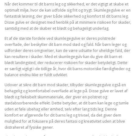
Når det kommer til dit barns leg og sikkerhed, er det vigtigt at skabe et
optimalt miljø, hvor de kan udfolde sig frit og trygt. Skumlegegulve er en
fantastisk løsning, der giver både sikkerhed og komfort til dit barns leg.
Disse gulve er designet med henblik på at minimere risikoen for skader,
samtidig med at de skaber et blødt og behageligt underlag.
Et af de største fordele ved skumlegegulve er deres polstrede
overflade, der beskytter dit barn mod stød og fald. Når børn leger og
udforsker deres omgivelser, kan de være udsatte for uheldige fald, der
kan resultere i skader. Med et skumlegegulv kan du give dit barn et
blødt landingsted, der reducerer risikoen for skader betydeligt. Dette
er særligt vigtigt i de tidlige år, hvor dit barns motoriske færdigheder og
balance endnu ikke er fuldt udviklet.
Udover at sikre dit barn mod skader, tilbyder skumlegegulve også en
behagelig og komfortabel overflade at lege på. Disse gulve er lavet af
blødt og fleksibelt skummateriale, der giver en polstret og
stødabsorberende effekt. Dette betyder, at dit barn kan lege og tumle
uden at føle ubehag eller ømhed, selv efter lang tids leg. Denne
komfort er afgørende for dit barns leg og trivsel, da det giver dem
mulighed for at fokusere på deres fantasi og kreativitet uden at blive
distraheret af fysiske gener.