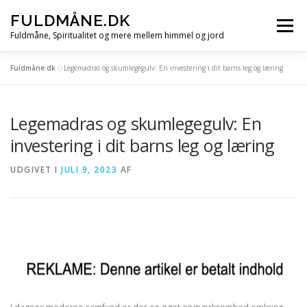
Spring
FULDMÅNE.DK
til
Menu
indhold
Fuldmåne, Spiritualitet og mere mellem himmel og jord
Fuldmåne.dk
»
Legemadras og skumlegegulv: En investering i dit barns leg og læring
FORSIDE
FULDMÅNE
STJERNETEGN
Legemadras og skumlegegulv: En
MÅNE, SOL OG STJERNER
ALLE ARTIKLER
investering i dit barns leg og læring
UDGIVET I
JULI 9, 2023
AF