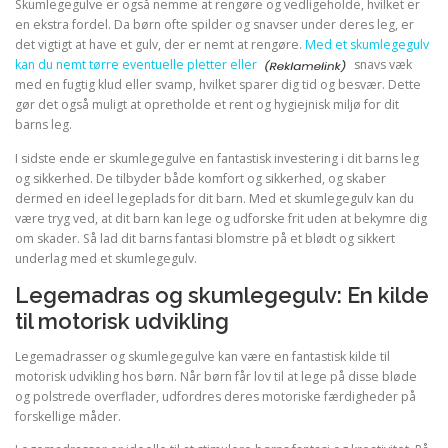
Skumlegegulve er også nemme at rengøre og vedligeholde, hvilket er
en ekstra fordel. Da børn ofte spilder og snavser under deres leg, er
det vigtigt at have et gulv, der er nemt at rengøre.
Med et skumlegegulv
kan du nemt tørre eventuelle pletter eller
snavs væk
med en fugtig klud eller svamp, hvilket sparer dig tid og besvær. Dette
gør det også muligt at opretholde et rent og hygiejnisk miljø for dit
barns leg.
I sidste ende er skumlegegulve en fantastisk investering i dit barns leg
og sikkerhed. De tilbyder både komfort og sikkerhed, og skaber
dermed en ideel legeplads for dit barn. Med et skumlegegulv kan du
være tryg ved, at dit barn kan lege og udforske frit uden at bekymre dig
om skader. Så lad dit barns fantasi blomstre på et blødt og sikkert
underlag med et skumlegegulv.
Legemadras og skumlegegulv: En kilde
til motorisk udvikling
Legemadrasser og skumlegegulve kan være en fantastisk kilde til
motorisk udvikling hos børn. Når børn får lov til at lege på disse bløde
og polstrede overflader, udfordres deres motoriske færdigheder på
forskellige måder.