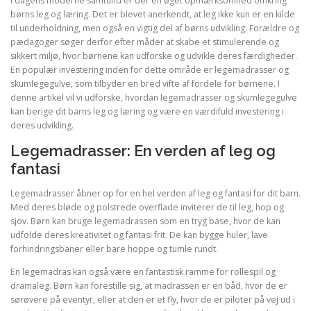
I dagens moderne samfund er der en øget opmærksomhed omkring
børns leg og læring. Det er blevet anerkendt, at leg ikke kun er en kilde
til underholdning, men også en vigtig del af børns udvikling. Forældre og
pædagoger søger derfor efter måder at skabe et stimulerende og
sikkert miljø, hvor børnene kan udforske og udvikle deres færdigheder.
En populær investering inden for dette område er legemadrasser og
skumlegegulve, som tilbyder en bred vifte af fordele for børnene. I
denne artikel vil vi udforske, hvordan legemadrasser og skumlegegulve
kan berige dit barns leg og læring og være en værdifuld investering i
deres udvikling.
Legemadrasser: En verden af leg og
fantasi
Legemadrasser åbner op for en hel verden af leg og fantasi for dit barn.
Med deres bløde og polstrede overflade inviterer de til leg, hop og
sjov. Børn kan bruge legemadrassen som en tryg base, hvor de kan
udfolde deres kreativitet og fantasi frit. De kan bygge huler, lave
forhindringsbaner eller bare hoppe og tumle rundt.
En legemadras kan også være en fantastisk ramme for rollespil og
dramaleg. Børn kan forestille sig, at madrassen er en båd, hvor de er
sørøvere på eventyr, eller at den er et fly, hvor de er piloter på vej ud i