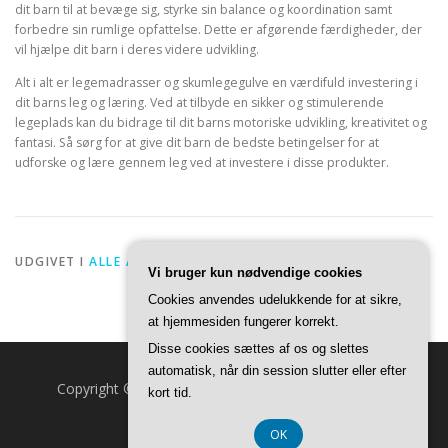
dit barn til at bevæge sig, styrke sin balance og koordination samt
forbedre sin rumlige opfattelse. Dette er afgørende færdigheder, der
vil hjælpe dit barn i deres videre udvikling.
Alt i alt er legemadrasser og skumlegegulve en værdifuld investering i
dit barns leg og læring. Ved at tilbyde en sikker og stimulerende
legeplads kan du bidrage til dit barns motoriske udvikling, kreativitet og
fantasi. Så sørg for at give dit barn de bedste betingelser for at
udforske og lære gennem leg ved at investere i disse produkter.
UDGIVET I
ALLE ARTIKLER
Vi bruger kun nødvendige cookies
Cookies anvendes udelukkende for at sikre,
at hjemmesiden fungerer korrekt.
Disse cookies sættes af os og slettes
automatisk, når din session slutter eller efter
Copyright © 2026 Fuldmåne.dk
–
OnePress
tema af
kort tid.
FameThemes
OK