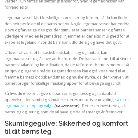
verden. Kun fantasien sætter grænser for, hvad legemadrassen kan
forvandles til.
Legemadrasser fås i forskellige størrelser og former, så du kan finde
den helt perfekte til dit barns behov. Nogle legemadrasser har endda
sjove og farverige designs, der stimulerer barnets sanser og fantasi
yderligere. Med en legemadras i hjemmet er der altid mulighed for at
skabe et legeland, hvor dit barn kan udfolde sig og have det sjovt.
Udover at være et fantastisk redskab til leg og fantasi, kan
legemadrasser også have andre fordele. De kan være med til at styrke
barnets balance og koordination, da de udfordrer barnets motorik på
en sjov og legende måde. Legemadrassen kan også være med til at
fremme barnets kropsbevidsthed og muskelstyrke, da den kræver, at
barnet bruger forskellige muskelgrupper for at bevæge sig rundt.
Så hvis du ønsker at give dit barn en legemæssig og fantasifuld
oplevelse, der samtidig stimulerer deres motoriske udvikling,
så er en
legemadras et oplagt valg.
Det er en investering i dit
barns leg og læring, som de vil have glæde af i mange år fremover.
Skumlegegulve: Sikkerhed og komfort
til dit barns leg