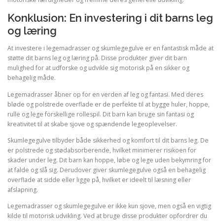
Konklusion: En investering i dit barns leg
og læring
At investere i legemadrasser og skumlegegulve er en fantastisk måde at
støtte dit barns leg og læring på. Disse produkter giver dit barn
mulighed for at udforske og udvikle sig motorisk på en sikker og
behagelig måde.
Legemadrasser åbner op for en verden af leg og fantasi. Med deres
bløde og polstrede overflade er de perfekte til at bygge huler, hoppe,
rulle og lege forskellige rollespil. Dit barn kan bruge sin fantasi og
kreativitet til at skabe sjove og spændende legeoplevelser.
Skumlegegulve tilbyder både sikkerhed og komfort til dit barns leg. De
er polstrede og stødabsorberende, hvilket minimerer risikoen for
skader under leg. Dit barn kan hoppe, løbe og lege uden bekymring for
at falde og slå sig. Derudover giver skumlegegulve også en behagelig
overflade at sidde eller ligge på, hvilket er ideelt til læsning eller
afslapning.
Legemadrasser og skumlegegulve er ikke kun sjove, men også en vigtig
kilde til motorisk udvikling. Ved at bruge disse produkter opfordrer du