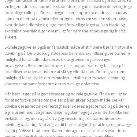
Legemadrasser er ideelle til at stimulere børns fantasi og kreativitet. På
en legemadras kan børnene skabe deres egne fantasiverdener og lege
forskellige rollespil. De kan bygge huler, hoppe fra madras til madras
som om de er på eventyr eller bruge madrassen som en sikker base,
hvor de kan udforske og lege med forskellige legetøj. Den bløde og
skridsikre overflade gør det muligt for børnene at bevæge sig frit og
sikkert.
Skumlegegulve er også en fantastisk måde at stimulere børns motoriske
udvikling på. De bløde og stødabsorberende skumfliser giver børnene
mulighed for at udforske deres kropsgrænser og prøve nye
bevægelser. Børnene kan kravle, rulle, hoppe, klatre og balance på
skumfliserne uden at risikere at slå sig eller få ondt. Dette giver dem
mulighed for at styrke deres muskler, udvikle deres balanceevne og
koordination samt forbedre deres rumlige opfattelse.
Når børn leger på legemadrasser og skumlegegulve, får de mulighed
for at udforske deres omgivelser på en sikker og sjov måde. De kan
udvikle deres motoriske færdigheder i deres eget tempo og på deres
egne præmisser. Legemadrasser og skumlegegulve er derfor ikke kun
en kilde til leg, men også en vigtig investering i dit barns motoriske
udvikling og læring. Ved at give dit barn mulighed for at lege og bevæge
sig frit på disse bløde overflader, bidrager du aktivt til at styrke deres
motoriske færdigheder og fremme deres generelle udvikling.