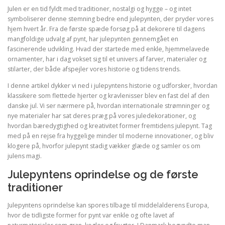
Julen er en tid fyldt med traditioner, nostalgi og hygge – og intet
symboliserer denne stemning bedre end julepynten, der pryder vores
hjem hvert år. Fra de første spæde forsøg på at dekorere til dagens
mangfoldige udvalg af pynt, har julepynten gennemgået en
fascinerende udvikling. Hvad der startede med enkle, hjemmelavede
ornamenter, har i dag vokset sig til et univers af farver, materialer og
stilarter, der både afspejler vores historie og tidens trends.
I denne artikel dykker vi ned i julepyntens historie og udforsker, hvordan
klassikere som flettede hjerter og kravlenisser blev en fast del af den
danske jul. Vi ser nærmere på, hvordan internationale strømninger og
nye materialer har sat deres præg på vores juledekorationer, og
hvordan bæredygtighed og kreativitet former fremtidens julepynt. Tag
med på en rejse fra hyggelige minder til moderne innovationer, og bliv
klogere på, hvorfor julepynt stadig vækker glæde og samler os om
julens magi.
Julepyntens oprindelse og de første
traditioner
Julepyntens oprindelse kan spores tilbage til middelalderens Europa,
hvor de tidligste former for pynt var enkle og ofte lavet af