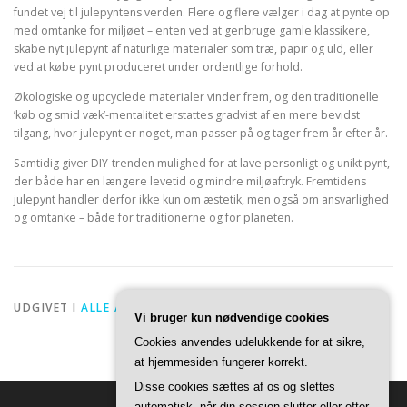
fundet vej til julepyntens verden. Flere og flere vælger i dag at pynte op
med omtanke for miljøet – enten ved at genbruge gamle klassikere,
skabe nyt julepynt af naturlige materialer som træ, papir og uld, eller
ved at købe pynt produceret under ordentlige forhold.
Økologiske og upcyclede materialer vinder frem, og den traditionelle
’køb og smid væk’-mentalitet erstattes gradvist af en mere bevidst
tilgang, hvor julepynt er noget, man passer på og tager frem år efter år.
Samtidig giver DIY-trenden mulighed for at lave personligt og unikt pynt,
der både har en længere levetid og mindre miljøaftryk. Fremtidens
julepynt handler derfor ikke kun om æstetik, men også om ansvarlighed
og omtanke – både for traditionerne og for planeten.
UDGIVET I
ALLE ARTIKLER
Vi bruger kun nødvendige cookies
Cookies anvendes udelukkende for at sikre,
at hjemmesiden fungerer korrekt.
Disse cookies sættes af os og slettes
automatisk, når din session slutter eller efter