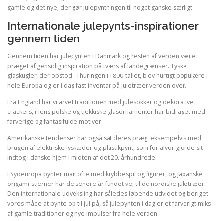
gamle og det nye, der gør julepyntningen til noget ganske særligt.
Internationale julepynts-inspirationer
gennem tiden
Gennem tiden har julepynten i Danmark og resten af verden været
præget af gensidig inspiration på tværs af landegrænser. Tyske
glaskugler, der opstod i Thüringen i 1800-tallet, blev hurtigt populære i
hele Europa og er i dag fast inventar på juletræer verden over.
Fra England har vi arvet traditionen med julesokker og dekorative
crackers, mens polske og tjekkiske glasornamenter har bidraget med
farverige og fantasifulde motiver.
Amerikanske tendenser har også sat deres præg, eksempelvis med
brugen af elektriske lyskæder og plastikpynt, som for alvor gjorde sit
indtog i danske hjem i midten af det 20. århundrede.
I Sydeuropa pynter man ofte med krybbespil og figurer, og japanske
origami-stjerner har de senere år fundet vej til de nordiske juletræer.
Den internationale udveksling har således løbende udvidet og beriget
vores måde at pynte op til jul på, så julepynten i dag er et farverigt miks
af gamle traditioner og nye impulser fra hele verden.