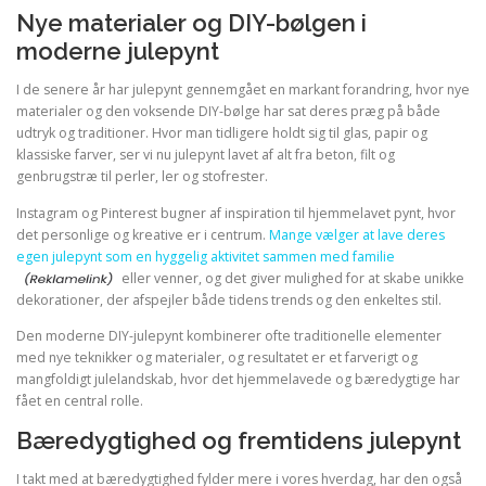
Nye materialer og DIY-bølgen i
moderne julepynt
I de senere år har julepynt gennemgået en markant forandring, hvor nye
materialer og den voksende DIY-bølge har sat deres præg på både
udtryk og traditioner. Hvor man tidligere holdt sig til glas, papir og
klassiske farver, ser vi nu julepynt lavet af alt fra beton, filt og
genbrugstræ til perler, ler og stofrester.
Instagram og Pinterest bugner af inspiration til hjemmelavet pynt, hvor
det personlige og kreative er i centrum.
Mange vælger at lave deres
egen julepynt som en hyggelig aktivitet sammen med familie
eller venner, og det giver mulighed for at skabe unikke
dekorationer, der afspejler både tidens trends og den enkeltes stil.
Den moderne DIY-julepynt kombinerer ofte traditionelle elementer
med nye teknikker og materialer, og resultatet er et farverigt og
mangfoldigt julelandskab, hvor det hjemmelavede og bæredygtige har
fået en central rolle.
Bæredygtighed og fremtidens julepynt
I takt med at bæredygtighed fylder mere i vores hverdag, har den også