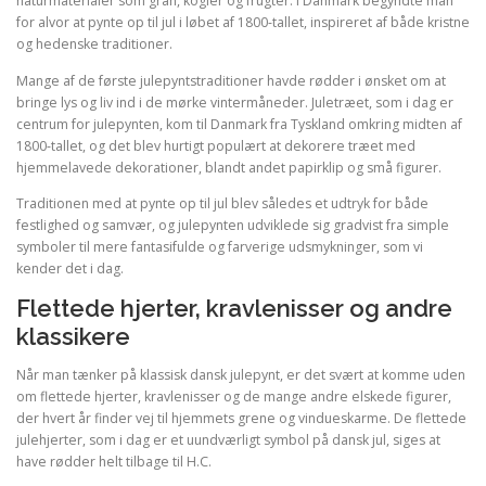
naturmaterialer som gran, kogler og frugter. I Danmark begyndte man
for alvor at pynte op til jul i løbet af 1800-tallet, inspireret af både kristne
og hedenske traditioner.
Mange af de første julepyntstraditioner havde rødder i ønsket om at
bringe lys og liv ind i de mørke vintermåneder. Juletræet, som i dag er
centrum for julepynten, kom til Danmark fra Tyskland omkring midten af
1800-tallet, og det blev hurtigt populært at dekorere træet med
hjemmelavede dekorationer, blandt andet papirklip og små figurer.
Traditionen med at pynte op til jul blev således et udtryk for både
festlighed og samvær, og julepynten udviklede sig gradvist fra simple
symboler til mere fantasifulde og farverige udsmykninger, som vi
kender det i dag.
Flettede hjerter, kravlenisser og andre
klassikere
Når man tænker på klassisk dansk julepynt, er det svært at komme uden
om flettede hjerter, kravlenisser og de mange andre elskede figurer,
der hvert år finder vej til hjemmets grene og vindueskarme. De flettede
julehjerter, som i dag er et uundværligt symbol på dansk jul, siges at
have rødder helt tilbage til H.C.