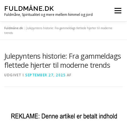
Spring
FULDMÅNE.DK
til
Menu
indhold
Fuldmåne, Spiritualitet og mere mellem himmel og jord
Fuldmåne.dk
»
Julepyntens historie: Fra gammeldags flettede hjerter til moderne
FORSIDE
FULDMÅNE
STJERNETEGN
trends
Julepyntens historie: Fra gammeldags
MÅNE, SOL OG STJERNER
ALLE ARTIKLER
flettede hjerter til moderne trends
UDGIVET I
SEPTEMBER 27, 2025
AF