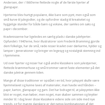
Andersen, der i 1860’erne flettede nogle af de første hjerter af
glanspapir.
Hjerterne blev hurtigt populære, ikke bare som pynt, men også som
små kurve til julegodter, og de opfordrer stadig til kreativitet og
hyggelige stunder for både børn og voksne, der samles om saks og
papir i december.
Kravlenisserne har ligeledes en særlig plads i danske julehjerter.
Opfundet i 1940’erne, hvor illustratorer som Frederik Bramming gjorde
dem folkelige, har de små, røde nisser kravlet over dørkarme, hylder og
lamper i generationer og bringer en legesyg og nostalgisk stemning ind
i hjemmene.
Ud over hjerter og nisser har også andre klassikere som julestjerner,
flettede kræmmerhuse og små trommer været faste elementer på det
danske juletræ gennem tiden.
Mange af disse traditioner er opstået i en tid, hvor julepynt skulle være
hjemmelavet og kunne laves af materialer, man havde ved hånden –
papir, karton, glanspapir og garn. Det har bidraget til, at julepynten ikke
blot er noget, man køber, men noget, man skaber sammen og knytter
minder til. I dag lever disse klassikere videre side om side med nye
trends, og for mange danskere er det netop kombinationen af det