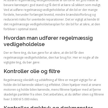
At udføre regelmæssig vedligeholdelse af din bil er en god måde at
bevare køretøjet i god stand og få det til at køre så sikkert som muligt.
Ved at udføre regelmæssig vedligeholdelse af din bil er der mange
fordele, herunder forlænget levetid, mindre brændstofforbrug og
reduceret risiko for uventede reparationer. Det er vigtigt at kende til
det regelmæssige vedligeholdelsesplan for din bil for at sikre, at den
forbliver i optimal stand.
Hvordan man udfører regelmæssig
vedligeholdelse
Der er flere ting, du kan gøre for at sikre, at din bil får den
regelmæssige vedligeholdelse, den har brug for. Her er nogle af de
vigtigste ting, du bør gøre:
Kontroller olie og filtre
Regelmæssig olieskift og udskiftning af filtre er meget vigtige for at
holde din bil kørende sikkert og effektivt. Olien hjælper med at smøre
motoren og holde bilen kørende, mens filtrene hjælper med at fjerne
skadelige partikler fra olien. Det anbefales, at du skifter olien og filtrene
hver 3.000 til 5.000 miles.
Kontroller dæktryk og dækmønster