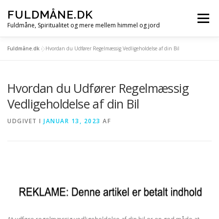
Spring
FULDMÅNE.DK
til
Menu
indhold
Fuldmåne, Spiritualitet og mere mellem himmel og jord
Fuldmåne.dk
»
Hvordan du Udfører Regelmæssig Vedligeholdelse af din Bil
FORSIDE
FULDMÅNE
STJERNETEGN
Hvordan du Udfører Regelmæssig
MÅNE, SOL OG STJERNER
ALLE ARTIKLER
Vedligeholdelse af din Bil
UDGIVET I
JANUAR 13, 2023
AF