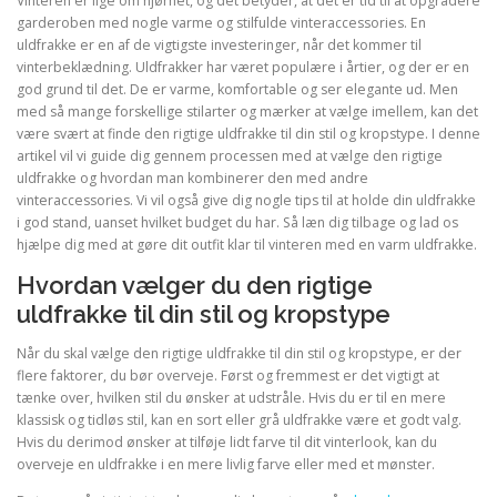
Vinteren er lige om hjørnet, og det betyder, at det er tid til at opgradere
garderoben med nogle varme og stilfulde vinteraccessories. En
uldfrakke er en af ​​de vigtigste investeringer, når det kommer til
vinterbeklædning. Uldfrakker har været populære i årtier, og der er en
god grund til det. De er varme, komfortable og ser elegante ud. Men
med så mange forskellige stilarter og mærker at vælge imellem, kan det
være svært at finde den rigtige uldfrakke til din stil og kropstype. I denne
artikel vil vi guide dig gennem processen med at vælge den rigtige
uldfrakke og hvordan man kombinerer den med andre
vinteraccessories. Vi vil også give dig nogle tips til at holde din uldfrakke
i god stand, uanset hvilket budget du har. Så læn dig tilbage og lad os
hjælpe dig med at gøre dit outfit klar til vinteren med en varm uldfrakke.
Hvordan vælger du den rigtige
uldfrakke til din stil og kropstype
Når du skal vælge den rigtige uldfrakke til din stil og kropstype, er der
flere faktorer, du bør overveje. Først og fremmest er det vigtigt at
tænke over, hvilken stil du ønsker at udstråle. Hvis du er til en mere
klassisk og tidløs stil, kan en sort eller grå uldfrakke være et godt valg.
Hvis du derimod ønsker at tilføje lidt farve til dit vinterlook, kan du
overveje en uldfrakke i en mere livlig farve eller med et mønster.