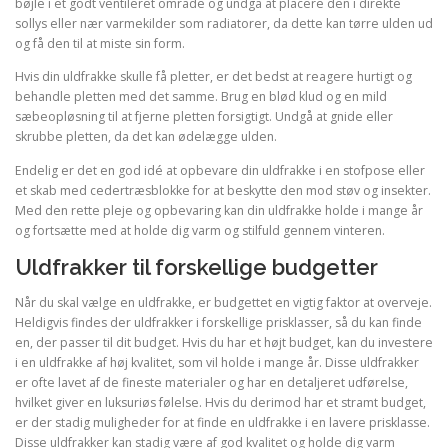
bøjle i et godt ventileret område og undgå at placere den i direkte
sollys eller nær varmekilder som radiatorer, da dette kan tørre ulden ud
og få den til at miste sin form.
Hvis din uldfrakke skulle få pletter, er det bedst at reagere hurtigt og
behandle pletten med det samme. Brug en blød klud og en mild
sæbeopløsning til at fjerne pletten forsigtigt. Undgå at gnide eller
skrubbe pletten, da det kan ødelægge ulden.
Endelig er det en god idé at opbevare din uldfrakke i en stofpose eller
et skab med cedertræsblokke for at beskytte den mod støv og insekter.
Med den rette pleje og opbevaring kan din uldfrakke holde i mange år
og fortsætte med at holde dig varm og stilfuld gennem vinteren.
Uldfrakker til forskellige budgetter
Når du skal vælge en uldfrakke, er budgettet en vigtig faktor at overveje.
Heldigvis findes der uldfrakker i forskellige prisklasser, så du kan finde
en, der passer til dit budget. Hvis du har et højt budget, kan du investere
i en uldfrakke af høj kvalitet, som vil holde i mange år. Disse uldfrakker
er ofte lavet af de fineste materialer og har en detaljeret udførelse,
hvilket giver en luksuriøs følelse. Hvis du derimod har et stramt budget,
er der stadig muligheder for at finde en uldfrakke i en lavere prisklasse.
Disse uldfrakker kan stadig være af god kvalitet og holde dig varm