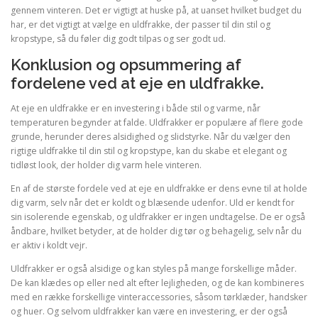
gennem vinteren. Det er vigtigt at huske på, at uanset hvilket budget du
har, er det vigtigt at vælge en uldfrakke, der passer til din stil og
kropstype, så du føler dig godt tilpas og ser godt ud.
Konklusion og opsummering af
fordelene ved at eje en uldfrakke.
At eje en uldfrakke er en investering i både stil og varme, når
temperaturen begynder at falde. Uldfrakker er populære af flere gode
grunde, herunder deres alsidighed og slidstyrke. Når du vælger den
rigtige uldfrakke til din stil og kropstype, kan du skabe et elegant og
tidløst look, der holder dig varm hele vinteren.
En af de største fordele ved at eje en uldfrakke er dens evne til at holde
dig varm, selv når det er koldt og blæsende udenfor. Uld er kendt for
sin isolerende egenskab, og uldfrakker er ingen undtagelse. De er også
åndbare, hvilket betyder, at de holder dig tør og behagelig, selv når du
er aktiv i koldt vejr.
Uldfrakker er også alsidige og kan styles på mange forskellige måder.
De kan klædes op eller ned alt efter lejligheden, og de kan kombineres
med en række forskellige vinteraccessories, såsom tørklæder, handsker
og huer. Og selvom uldfrakker kan være en investering, er der også