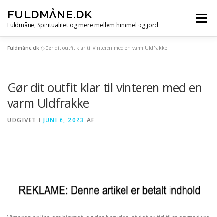
Spring
FULDMÅNE.DK
til
Menu
indhold
Fuldmåne, Spiritualitet og mere mellem himmel og jord
Fuldmåne.dk
»
Gør dit outfit klar til vinteren med en varm Uldfrakke
FORSIDE
FULDMÅNE
STJERNETEGN
Gør dit outfit klar til vinteren med en
MÅNE, SOL OG STJERNER
ALLE ARTIKLER
varm Uldfrakke
UDGIVET I
JUNI 6, 2023
AF