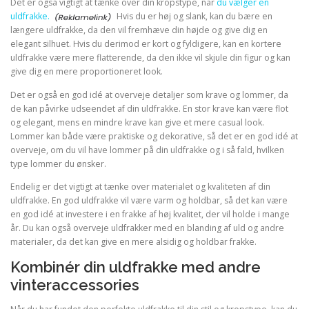
Det er også vigtigt at tænke over din kropstype, når
du vælger en
uldfrakke.
Hvis du er høj og slank, kan du bære en
længere uldfrakke, da den vil fremhæve din højde og give dig en
elegant silhuet. Hvis du derimod er kort og fyldigere, kan en kortere
uldfrakke være mere flatterende, da den ikke vil skjule din figur og kan
give dig en mere proportioneret look.
Det er også en god idé at overveje detaljer som krave og lommer, da
de kan påvirke udseendet af din uldfrakke. En stor krave kan være flot
og elegant, mens en mindre krave kan give et mere casual look.
Lommer kan både være praktiske og dekorative, så det er en god idé at
overveje, om du vil have lommer på din uldfrakke og i så fald, hvilken
type lommer du ønsker.
Endelig er det vigtigt at tænke over materialet og kvaliteten af din
uldfrakke. En god uldfrakke vil være varm og holdbar, så det kan være
en god idé at investere i en frakke af høj kvalitet, der vil holde i mange
år. Du kan også overveje uldfrakker med en blanding af uld og andre
materialer, da det kan give en mere alsidig og holdbar frakke.
Kombinér din uldfrakke med andre
vinteraccessories