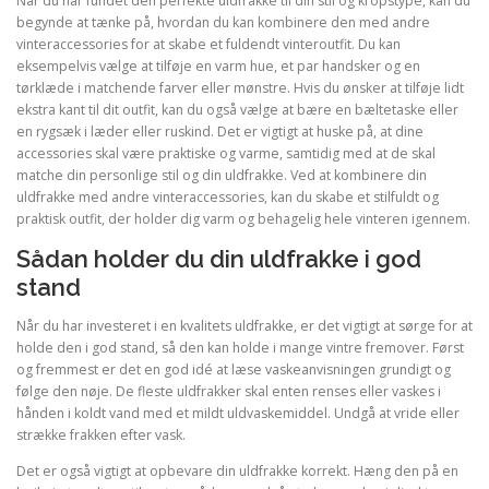
Når du har fundet den perfekte uldfrakke til din stil og kropstype, kan du
begynde at tænke på, hvordan du kan kombinere den med andre
vinteraccessories for at skabe et fuldendt vinteroutfit. Du kan
eksempelvis vælge at tilføje en varm hue, et par handsker og en
tørklæde i matchende farver eller mønstre. Hvis du ønsker at tilføje lidt
ekstra kant til dit outfit, kan du også vælge at bære en bæltetaske eller
en rygsæk i læder eller ruskind. Det er vigtigt at huske på, at dine
accessories skal være praktiske og varme, samtidig med at de skal
matche din personlige stil og din uldfrakke. Ved at kombinere din
uldfrakke med andre vinteraccessories, kan du skabe et stilfuldt og
praktisk outfit, der holder dig varm og behagelig hele vinteren igennem.
Sådan holder du din uldfrakke i god
stand
Når du har investeret i en kvalitets uldfrakke, er det vigtigt at sørge for at
holde den i god stand, så den kan holde i mange vintre fremover. Først
og fremmest er det en god idé at læse vaskeanvisningen grundigt og
følge den nøje. De fleste uldfrakker skal enten renses eller vaskes i
hånden i koldt vand med et mildt uldvaskemiddel. Undgå at vride eller
strække frakken efter vask.
Det er også vigtigt at opbevare din uldfrakke korrekt. Hæng den på en