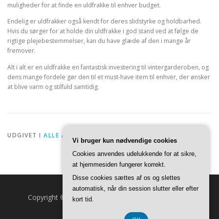
muligheder for at finde en uldfrakke til enhver budget.
Endelig er uldfrakker også kendt for deres slidstyrke og holdbarhed.
Hvis du sørger for at holde din uldfrakke i god stand ved at følge de
rigtige plejebestemmelser, kan du have glæde af den i mange år
fremover.
Alt i alt er en uldfrakke en fantastisk investering til vintergarderoben, og
dens mange fordele gør den til et must-have item til enhver, der ønsker
at blive varm og stilfuld samtidig.
UDGIVET I
ALLE ARTIKLER
Vi bruger kun nødvendige cookies
Cookies anvendes udelukkende for at sikre,
at hjemmesiden fungerer korrekt.
Disse cookies sættes af os og slettes
automatisk, når din session slutter eller efter
Copyright © 2026 Fuldmåne.dk
–
OnePress
tema af
kort tid.
FameThemes