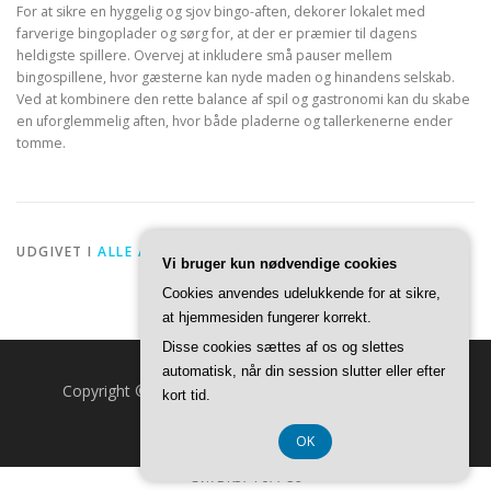
For at sikre en hyggelig og sjov bingo-aften, dekorer lokalet med
farverige bingoplader og sørg for, at der er præmier til dagens
heldigste spillere. Overvej at inkludere små pauser mellem
bingospillene, hvor gæsterne kan nyde maden og hinandens selskab.
Ved at kombinere den rette balance af spil og gastronomi kan du skabe
en uforglemmelig aften, hvor både pladerne og tallerkenerne ender
tomme.
UDGIVET I
ALLE ARTIKLER
Vi bruger kun nødvendige cookies
Cookies anvendes udelukkende for at sikre,
at hjemmesiden fungerer korrekt.
Disse cookies sættes af os og slettes
automatisk, når din session slutter eller efter
Copyright © 2026 Fuldmåne.dk
–
OnePress
tema af
kort tid.
FameThemes
OK
CVR DK374 077 39