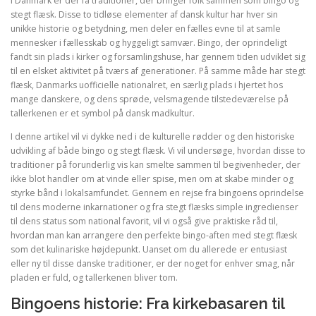
I Danmark er der få traditioner, der bringer folk sammen som bingo og
stegt flæsk. Disse to tidløse elementer af dansk kultur har hver sin
unikke historie og betydning, men deler en fælles evne til at samle
mennesker i fællesskab og hyggeligt samvær. Bingo, der oprindeligt
fandt sin plads i kirker og forsamlingshuse, har gennem tiden udviklet sig
til en elsket aktivitet på tværs af generationer. På samme måde har stegt
flæsk, Danmarks uofficielle nationalret, en særlig plads i hjertet hos
mange danskere, og dens sprøde, velsmagende tilstedeværelse på
tallerkenen er et symbol på dansk madkultur.
I denne artikel vil vi dykke ned i de kulturelle rødder og den historiske
udvikling af både bingo og stegt flæsk. Vi vil undersøge, hvordan disse to
traditioner på forunderlig vis kan smelte sammen til begivenheder, der
ikke blot handler om at vinde eller spise, men om at skabe minder og
styrke bånd i lokalsamfundet. Gennem en rejse fra bingoens oprindelse
til dens moderne inkarnationer og fra stegt flæsks simple ingredienser
til dens status som national favorit, vil vi også give praktiske råd til,
hvordan man kan arrangere den perfekte bingo-aften med stegt flæsk
som det kulinariske højdepunkt. Uanset om du allerede er entusiast
eller ny til disse danske traditioner, er der noget for enhver smag, når
pladen er fuld, og tallerkenen bliver tom.
Bingoens historie: Fra kirkebasaren til