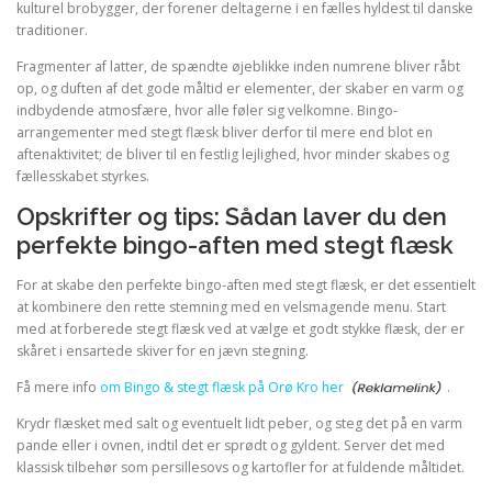
kulturel brobygger, der forener deltagerne i en fælles hyldest til danske
traditioner.
Fragmenter af latter, de spændte øjeblikke inden numrene bliver råbt
op, og duften af det gode måltid er elementer, der skaber en varm og
indbydende atmosfære, hvor alle føler sig velkomne. Bingo-
arrangementer med stegt flæsk bliver derfor til mere end blot en
aftenaktivitet; de bliver til en festlig lejlighed, hvor minder skabes og
fællesskabet styrkes.
Opskrifter og tips: Sådan laver du den
perfekte bingo-aften med stegt flæsk
For at skabe den perfekte bingo-aften med stegt flæsk, er det essentielt
at kombinere den rette stemning med en velsmagende menu. Start
med at forberede stegt flæsk ved at vælge et godt stykke flæsk, der er
skåret i ensartede skiver for en jævn stegning.
Få mere info
om Bingo & stegt flæsk på Orø Kro her
.
Krydr flæsket med salt og eventuelt lidt peber, og steg det på en varm
pande eller i ovnen, indtil det er sprødt og gyldent. Server det med
klassisk tilbehør som persillesovs og kartofler for at fuldende måltidet.