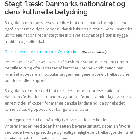
Stegt flæsk: Danmarks nationalret og
dens kulturelle betydning
Stegt flæsk med persillesovs er ikke blot en kulinarisk fornøjelse, men
også en ret med dybe rødder i dansk kultur og historie. Som Danmarks
uofficielle nationalret er stegt flæsk blevet et symbol på dansk hygge,
tradition og fællesskab.
Du kan læse meget mere om Orø Kro her
.
Retten består af sprøde skiver af flæsk, der serveres med en cremet
persillesovs og ofte ledsages af kartofler. Denne kombination har
formået at bevare sin popularitet gennem generationer, hvilket vidner
om dens tidløse appel.
Stegt flæsk er mere end blot en ret; det er en repræsentation af
danskens forbindelse til landets agrariske fortid. I gamle dage var flæsk
en vigtig del af kosten for mange danske landmænd, da svinekødet
kunne saltes og opbevares i længere perioder.
Dette gjorde det til en pålidelig fødevarekilde i de kolde
vintermåneder. Med tiden har retten bevaret sin status som en favorit
ved både hverdagsmiddage og festlige lejligheder, hvilket gør den til et
samlingspunkt for familier og venner.