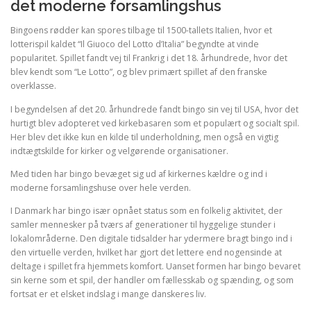
det moderne forsamlingshus
Bingoens rødder kan spores tilbage til 1500-tallets Italien, hvor et
lotterispil kaldet “Il Giuoco del Lotto d’Italia” begyndte at vinde
popularitet. Spillet fandt vej til Frankrig i det 18. århundrede, hvor det
blev kendt som “Le Lotto”, og blev primært spillet af den franske
overklasse.
I begyndelsen af det 20. århundrede fandt bingo sin vej til USA, hvor det
hurtigt blev adopteret ved kirkebasaren som et populært og socialt spil.
Her blev det ikke kun en kilde til underholdning, men også en vigtig
indtægtskilde for kirker og velgørende organisationer.
Med tiden har bingo bevæget sig ud af kirkernes kældre og ind i
moderne forsamlingshuse over hele verden.
I Danmark har bingo især opnået status som en folkelig aktivitet, der
samler mennesker på tværs af generationer til hyggelige stunder i
lokalområderne. Den digitale tidsalder har ydermere bragt bingo ind i
den virtuelle verden, hvilket har gjort det lettere end nogensinde at
deltage i spillet fra hjemmets komfort. Uanset formen har bingo bevaret
sin kerne som et spil, der handler om fællesskab og spænding, og som
fortsat er et elsket indslag i mange danskeres liv.