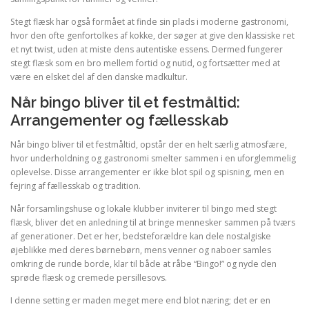
Stegt flæsk har også formået at finde sin plads i moderne gastronomi,
hvor den ofte genfortolkes af kokke, der søger at give den klassiske ret
et nyt twist, uden at miste dens autentiske essens. Dermed fungerer
stegt flæsk som en bro mellem fortid og nutid, og fortsætter med at
være en elsket del af den danske madkultur.
Når bingo bliver til et festmåltid:
Arrangementer og fællesskab
Når bingo bliver til et festmåltid, opstår der en helt særlig atmosfære,
hvor underholdning og gastronomi smelter sammen i en uforglemmelig
oplevelse. Disse arrangementer er ikke blot spil og spisning, men en
fejring af fællesskab og tradition.
Når forsamlingshuse og lokale klubber inviterer til bingo med stegt
flæsk, bliver det en anledning til at bringe mennesker sammen på tværs
af generationer. Det er her, bedsteforældre kan dele nostalgiske
øjeblikke med deres børnebørn, mens venner og naboer samles
omkring de runde borde, klar til både at råbe “Bingo!” og nyde den
sprøde flæsk og cremede persillesovs.
I denne setting er maden meget mere end blot næring; det er en