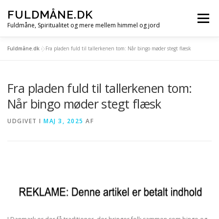
Spring
FULDMÅNE.DK
til
Menu
indhold
Fuldmåne, Spiritualitet og mere mellem himmel og jord
Fuldmåne.dk
»
Fra pladen fuld til tallerkenen tom: Når bingo møder stegt flæsk
FORSIDE
FULDMÅNE
STJERNETEGN
Fra pladen fuld til tallerkenen tom:
MÅNE, SOL OG STJERNER
ALLE ARTIKLER
Når bingo møder stegt flæsk
UDGIVET I
MAJ 3, 2025
AF