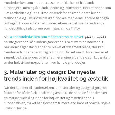
Hundedækken som modeaccessoire er ikke kun et hit blandt
hundeejere, men også blandt kendte og influencere. Berømtheder som
Kim Kardashian og Paris Hilton er kendt for at klæde deres hunde i
fashionable og luksuriøse dækken. Sociale medie-influencere har også
bidraget til populariteten af hundedækken ved at vise deres trendy
hundeoutfits på platforme som Instagram og TikTok.
Alt
i alt er hundedækken som modeaccessoire blevet
en integreret del af hundens garderobe. Fra at være en nødvendig
beklædningsgenstand er det nu blevet et statement piece, der kan
fremhæve hundens personlighed og stil. Uanset om du foretrækker et
simpelt og klassisk design eller et mere iøjnefaldende og unikt dækken,
er der helt sikkert noget for enhver hund og hundeejer.
3. Materialer og design: De nyeste
trends inden for høj kvalitet og æstetik
Når det kommer til hundedækken, er materialer og design afgørende
faktorer for både funktionalitet og æstetik. I de seneste år er der sket
en markant udvikling inden for høj kvalitet og æstetisk appel i
hundedækken, hvilket har gjort dem til mere end bare et praktisk stykke
udstyr til hunde.