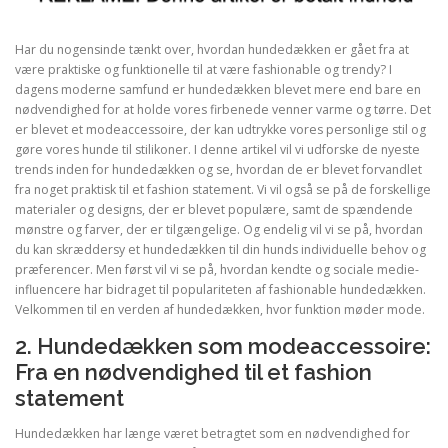
Har du nogensinde tænkt over, hvordan hundedækken er gået fra at
være praktiske og funktionelle til at være fashionable og trendy? I
dagens moderne samfund er hundedækken blevet mere end bare en
nødvendighed for at holde vores firbenede venner varme og tørre. Det
er blevet et modeaccessoire, der kan udtrykke vores personlige stil og
gøre vores hunde til stilikoner. I denne artikel vil vi udforske de nyeste
trends inden for hundedækken og se, hvordan de er blevet forvandlet
fra noget praktisk til et fashion statement. Vi vil også se på de forskellige
materialer og designs, der er blevet populære, samt de spændende
mønstre og farver, der er tilgængelige. Og endelig vil vi se på, hvordan
du kan skræddersy et hundedækken til din hunds individuelle behov og
præferencer. Men først vil vi se på, hvordan kendte og sociale medie-
influencere har bidraget til populariteten af fashionable hundedækken.
Velkommen til en verden af hundedækken, hvor funktion møder mode.
2. Hundedækken som modeaccessoire:
Fra en nødvendighed til et fashion
statement
Hundedækken har længe været betragtet som en nødvendighed for