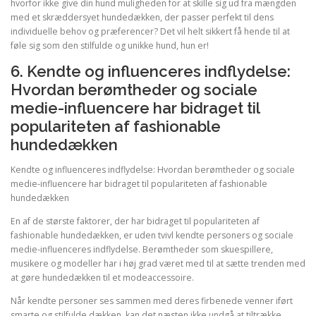
hvorfor ikke give din hund muligheden for at skille sig ud fra mængden
med et skræddersyet hundedækken, der passer perfekt til dens
individuelle behov og præferencer? Det vil helt sikkert få hende til at
føle sig som den stilfulde og unikke hund, hun er!
6. Kendte og influenceres indflydelse:
Hvordan berømtheder og sociale
medie-influencere har bidraget til
populariteten af fashionable
hundedækken
Kendte og influenceres indflydelse: Hvordan berømtheder og sociale
medie-influencere har bidraget til populariteten af fashionable
hundedækken
En af de største faktorer, der har bidraget til populariteten af
fashionable hundedækken, er uden tvivl kendte personers og sociale
medie-influenceres indflydelse. Berømtheder som skuespillere,
musikere og modeller har i høj grad været med til at sætte trenden med
at gøre hundedækken til et modeaccessoire.
Når kendte personer ses sammen med deres firbenede venner iført
smarte og stilfulde dækken, kan det næsten ikke undgå at tiltrække