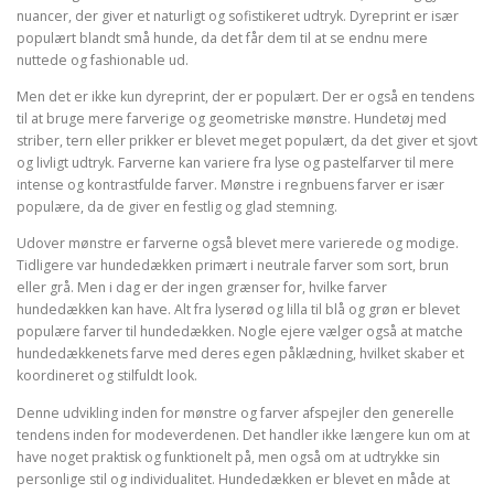
nuancer, der giver et naturligt og sofistikeret udtryk. Dyreprint er især
populært blandt små hunde, da det får dem til at se endnu mere
nuttede og fashionable ud.
Men det er ikke kun dyreprint, der er populært. Der er også en tendens
til at bruge mere farverige og geometriske mønstre. Hundetøj med
striber, tern eller prikker er blevet meget populært, da det giver et sjovt
og livligt udtryk. Farverne kan variere fra lyse og pastelfarver til mere
intense og kontrastfulde farver. Mønstre i regnbuens farver er især
populære, da de giver en festlig og glad stemning.
Udover mønstre er farverne også blevet mere varierede og modige.
Tidligere var hundedækken primært i neutrale farver som sort, brun
eller grå. Men i dag er der ingen grænser for, hvilke farver
hundedækken kan have. Alt fra lyserød og lilla til blå og grøn er blevet
populære farver til hundedækken. Nogle ejere vælger også at matche
hundedækkenets farve med deres egen påklædning, hvilket skaber et
koordineret og stilfuldt look.
Denne udvikling inden for mønstre og farver afspejler den generelle
tendens inden for modeverdenen. Det handler ikke længere kun om at
have noget praktisk og funktionelt på, men også om at udtrykke sin
personlige stil og individualitet. Hundedækken er blevet en måde at