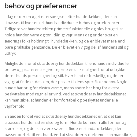
behov og præferencer
I dag er der en øget efterspørgsel efter hundedækken, der kan
tilpasses til hver enkelt hunds individuelle behov og præferencer.
Tidligere var hundedækken primært funktionelle og blev brugt til at
holde hunden varm og tør i dårligt vejr. Men i dag er der sket en
ændring i folks holdning til hundedækken, og de er blevet mere end
bare praktiske genstande. De er blevet en vigtig del af hundens stil og
udtryk.
Muligheden for at skræddersy hundedækken til ens hunds individuelle
behov og præferencer giver ejerne en unik mulighed for at udtrykke
deres hunds personlighed og stil. Hver hund er forskellig, og det er
vigtigt at finde et dækken, der passer til dens specifikke behov. Nogle
hunde har brug for ekstra varme, mens andre har brug for ekstra
beskyttelse mod regn eller vind. Ved at skræddersy hundedækkenet
kan man sikre, at hunden er komfortabel og beskyttet under alle
vejrforhold.
En anden fordel ved at skræddersy hundedækkenet er, at det kan
tilpasses hundens størrelse og form. Hunde kommer i alle former og
størrelser, og det kan være svært at finde et standarddækken, der
passer perfekt til ens hund. Ved at skræddersy dækkenet kan man sikre,