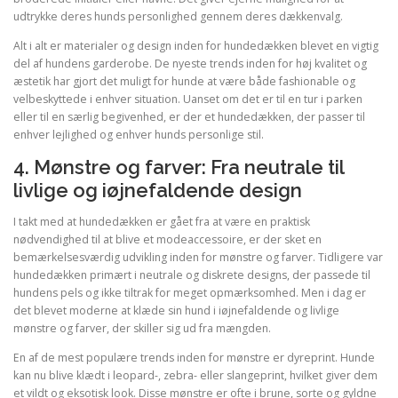
udtrykke deres hunds personlighed gennem deres dækkenvalg.
Alt i alt er materialer og design inden for hundedækken blevet en vigtig
del af hundens garderobe. De nyeste trends inden for høj kvalitet og
æstetik har gjort det muligt for hunde at være både fashionable og
velbeskyttede i enhver situation. Uanset om det er til en tur i parken
eller til en særlig begivenhed, er der et hundedækken, der passer til
enhver lejlighed og enhver hunds personlige stil.
4. Mønstre og farver: Fra neutrale til
livlige og iøjnefaldende design
I takt med at hundedækken er gået fra at være en praktisk
nødvendighed til at blive et modeaccessoire, er der sket en
bemærkelsesværdig udvikling inden for mønstre og farver. Tidligere var
hundedækken primært i neutrale og diskrete designs, der passede til
hundens pels og ikke tiltrak for meget opmærksomhed. Men i dag er
det blevet moderne at klæde sin hund i iøjnefaldende og livlige
mønstre og farver, der skiller sig ud fra mængden.
En af de mest populære trends inden for mønstre er dyreprint. Hunde
kan nu blive klædt i leopard-, zebra- eller slangeprint, hvilket giver dem
et vildt og eksotisk look. Disse mønstre er ofte i brune, sorte og gyldne