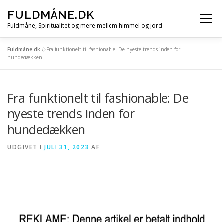
Spring
FULDMÅNE.DK
til
Menu
indhold
Fuldmåne, Spiritualitet og mere mellem himmel og jord
Fuldmåne.dk
»
Fra funktionelt til fashionable: De nyeste trends inden for
FORSIDE
FULDMÅNE
STJERNETEGN
hundedækken
Fra funktionelt til fashionable: De
MÅNE, SOL OG STJERNER
ALLE ARTIKLER
nyeste trends inden for
hundedækken
UDGIVET I
JULI 31, 2023
AF