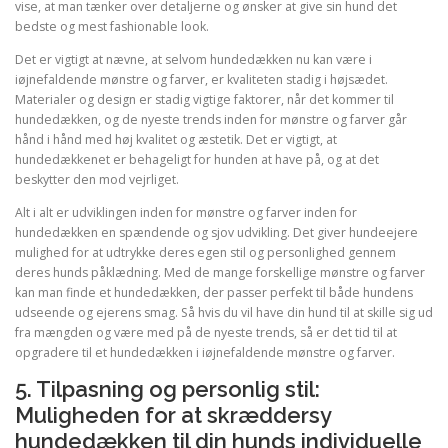
vise, at man tænker over detaljerne og ønsker at give sin hund det
bedste og mest fashionable look.
Det er vigtigt at nævne, at selvom hundedækken nu kan være i
iøjnefaldende mønstre og farver, er kvaliteten stadig i højsædet.
Materialer og design er stadig vigtige faktorer, når det kommer til
hundedækken, og de nyeste trends inden for mønstre og farver går
hånd i hånd med høj kvalitet og æstetik. Det er vigtigt, at
hundedækkenet er behageligt for hunden at have på, og at det
beskytter den mod vejrliget.
Alt i alt er udviklingen inden for mønstre og farver inden for
hundedækken en spændende og sjov udvikling. Det giver hundeejere
mulighed for at udtrykke deres egen stil og personlighed gennem
deres hunds påklædning. Med de mange forskellige mønstre og farver
kan man finde et hundedækken, der passer perfekt til både hundens
udseende og ejerens smag. Så hvis du vil have din hund til at skille sig ud
fra mængden og være med på de nyeste trends, så er det tid til at
opgradere til et hundedækken i iøjnefaldende mønstre og farver.
5. Tilpasning og personlig stil:
Muligheden for at skræddersy
hundedækken til din hunds individuelle