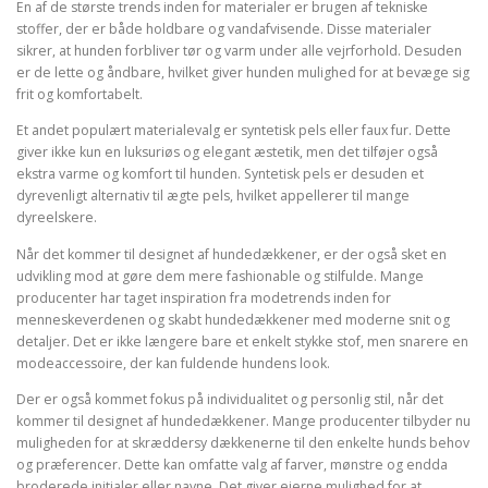
En af de største trends inden for materialer er brugen af tekniske
stoffer, der er både holdbare og vandafvisende. Disse materialer
sikrer, at hunden forbliver tør og varm under alle vejrforhold. Desuden
er de lette og åndbare, hvilket giver hunden mulighed for at bevæge sig
frit og komfortabelt.
Et andet populært materialevalg er syntetisk pels eller faux fur. Dette
giver ikke kun en luksuriøs og elegant æstetik, men det tilføjer også
ekstra varme og komfort til hunden. Syntetisk pels er desuden et
dyrevenligt alternativ til ægte pels, hvilket appellerer til mange
dyreelskere.
Når det kommer til designet af hundedækkener, er der også sket en
udvikling mod at gøre dem mere fashionable og stilfulde. Mange
producenter har taget inspiration fra modetrends inden for
menneskeverdenen og skabt hundedækkener med moderne snit og
detaljer. Det er ikke længere bare et enkelt stykke stof, men snarere en
modeaccessoire, der kan fuldende hundens look.
Der er også kommet fokus på individualitet og personlig stil, når det
kommer til designet af hundedækkener. Mange producenter tilbyder nu
muligheden for at skræddersy dækkenerne til den enkelte hunds behov
og præferencer. Dette kan omfatte valg af farver, mønstre og endda
broderede initialer eller navne. Det giver ejerne mulighed for at