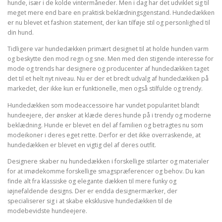
hunde, især i de kolde vintermåneder. Men i dag har det udviklet sig til
meget mere end bare en praktisk beklædningsgenstand. Hundedækken
er nu blevet et fashion statement, der kan tilføje stil og personlighed til
din hund.
Tidligere var hundedækken primært designet til at holde hunden varm
og beskytte den mod regn og sne. Men med den stigende interesse for
mode og trends har designere og producenter af hundedækken taget
det til et helt nyt niveau. Nu er der et bredt udvalg af hundedækken på
markedet, der ikke kun er funktionelle, men også stilfulde og trendy.
Hundedækken som modeaccessoire har vundet popularitet blandt
hundeejere, der ønsker at klæde deres hunde på i trendy og moderne
beklædning. Hunde er blevet en del af familien og betragtes nu som
modeikoner i deres eget rette. Derfor er det ikke overraskende, at
hundedækken er blevet en vigtig del af deres outfit.
Designere skaber nu hundedækken i forskellige stilarter og materialer
for at imødekomme forskellige smagspræferencer og behov. Du kan
finde alt fra klassiske og elegante dækken til mere funky og
iøjnefaldende designs. Der er endda designermærker, der
specialiserer sig i at skabe eksklusive hundedækken til de
modebevidste hundeejere.