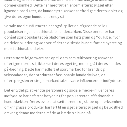
opmærksomhed. Dette har medført en enorm efterspørgsel efter
lignende produkter, da hundeejere ønsker at efterligne deres idoler og
give deres egne hunde en trendy stil.
Sociale medie-influencere har også spillet en afgørende rolle i
populariseringen af fashionable hundedækken. Disse personer har
opnået stor popularitet på platforme som Instagram og YouTube, hvor
de deler billeder og videoer af deres elskede hunde iført de nyeste og
mest fashionable dækken.
Deres store følgerskare ser op til dem som stilikoner og ønsker at
efterligne deres stil, ikke kun i deres eget tøj, men også i deres hundes
påklædning. Dette har medført et stort marked for brands og
virksomheder, der producerer fashionable hundedækken, da
efterspørgslen er steget markant takket være influencernes indflydelse.
Det er tydeligt, at kendte personers og sociale medie-influenceres
indflydelse har haft stor betydning for populariteten af fashionable
hundedækken. Deres evne til at sætte trends og skabe opmærksomhed
omkring visse produkter har ført til en øget efterspørgsel og bevidsthed
omkring denne moderne måde at klæde sin hund på.