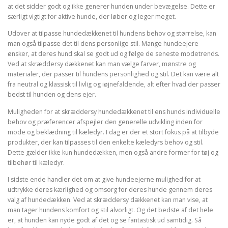
at det sidder godt og ikke generer hunden under bevægelse. Dette er
særligt vigtigt for aktive hunde, der løber og leger meget.
Udover at tilpasse hundedækkenet til hundens behov og størrelse, kan
man også tilpasse det til dens personlige stil. Mange hundeejere
ønsker, at deres hund skal se godt ud og følge de seneste modetrends.
Ved at skræddersy dækkenet kan man vælge farver, mønstre og
materialer, der passer til hundens personlighed og stil. Det kan være alt
fra neutral og klassisk til livlig og iøjnefaldende, alt efter hvad der passer
bedst til hunden og dens ejer.
Muligheden for at skræddersy hundedækkenet til ens hunds individuelle
behov og præferencer afspejler den generelle udvikling inden for
mode og beklædning til kæledyr. I dag er der et stort fokus på at tilbyde
produkter, der kan tilpasses til den enkelte kæledyrs behov og stil.
Dette gælder ikke kun hundedækken, men også andre former for tøj og
tilbehør til kæledyr.
I sidste ende handler det om at give hundeejerne mulighed for at
udtrykke deres kærlighed og omsorg for deres hunde gennem deres
valg af hundedækken. Ved at skræddersy dækkenet kan man vise, at
man tager hundens komfort og stil alvorligt. Og det bedste af det hele
er, at hunden kan nyde godt af det og se fantastisk ud samtidig. Så