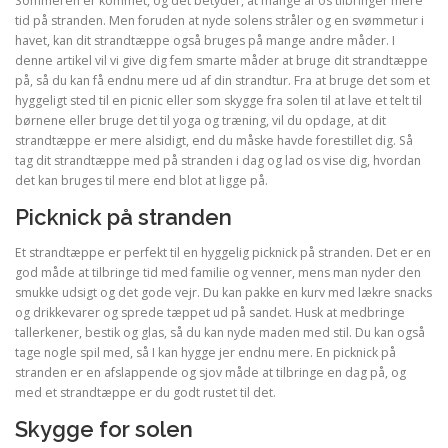
Sommeren er kommet, og det betyder, at mange af os tilbringer mere
tid på stranden. Men foruden at nyde solens stråler og en svømmetur i
havet, kan dit strandtæppe også bruges på mange andre måder. I
denne artikel vil vi give dig fem smarte måder at bruge dit strandtæppe
på, så du kan få endnu mere ud af din strandtur. Fra at bruge det som et
hyggeligt sted til en picnic eller som skygge fra solen til at lave et telt til
børnene eller bruge det til yoga og træning, vil du opdage, at dit
strandtæppe er mere alsidigt, end du måske havde forestillet dig. Så
tag dit strandtæppe med på stranden i dag og lad os vise dig, hvordan
det kan bruges til mere end blot at ligge på.
Picknick på stranden
Et strandtæppe er perfekt til en hyggelig picknick på stranden. Det er en
god måde at tilbringe tid med familie og venner, mens man nyder den
smukke udsigt og det gode vejr. Du kan pakke en kurv med lækre snacks
og drikkevarer og sprede tæppet ud på sandet. Husk at medbringe
tallerkener, bestik og glas, så du kan nyde maden med stil. Du kan også
tage nogle spil med, så I kan hygge jer endnu mere. En picknick på
stranden er en afslappende og sjov måde at tilbringe en dag på, og
med et strandtæppe er du godt rustet til det.
Skygge for solen