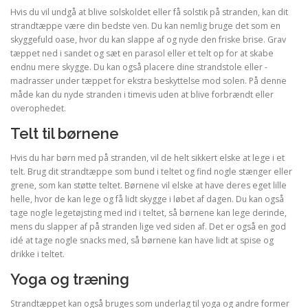
Hvis du vil undgå at blive solskoldet eller få solstik på stranden, kan dit
strandtæppe være din bedste ven. Du kan nemlig bruge det som en
skyggefuld oase, hvor du kan slappe af og nyde den friske brise. Grav
tæppet ned i sandet og sæt en parasol eller et telt op for at skabe
endnu mere skygge. Du kan også placere dine strandstole eller -
madrasser under tæppet for ekstra beskyttelse mod solen. På denne
måde kan du nyde stranden i timevis uden at blive forbrændt eller
overophedet.
Telt til børnene
Hvis du har børn med på stranden, vil de helt sikkert elske at lege i et
telt. Brug dit strandtæppe som bund i teltet og find nogle stænger eller
grene, som kan støtte teltet. Børnene vil elske at have deres eget lille
helle, hvor de kan lege og få lidt skygge i løbet af dagen. Du kan også
tage nogle legetøjsting med ind i teltet, så børnene kan lege derinde,
mens du slapper af på stranden lige ved siden af. Det er også en god
idé at tage nogle snacks med, så børnene kan have lidt at spise og
drikke i teltet.
Yoga og træning
Strandtæppet kan også bruges som underlag til yoga og andre former