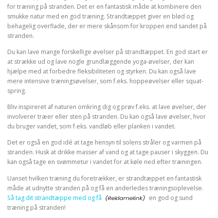
for træning på stranden. Det er en fantastisk måde at kombinere den
smukke natur med en god træning. Strandtæppet giver en blød og
behagelig overflade, der er mere skånsom for kroppen end sandet på
stranden.
Du kan lave mange forskellige øvelser på strandtæppet. En god start er
at strække ud og lave nogle grundlæggende yoga-øvelser, der kan
hjælpe med at forbedre fleksibiliteten og styrken. Du kan også lave
mere intensive træningsøvelser, som f.eks. hoppeøvelser eller squat-
spring.
Bliv inspireret af naturen omkring dig og prøv f.eks. at lave øvelser, der
involverer træer eller sten på stranden. Du kan også lave øvelser, hvor
du bruger vandet, som f.eks. vandløb eller planken i vandet.
Det er også en god idé at tage hensyn til solens stråler og varmen på
stranden. Husk at drikke masser af vand og at tage pauser i skyggen. Du
kan også tage en svømmetur i vandet for at køle ned efter træningen.
Uanset hvilken træning du foretrækker, er strandtæppet en fantastisk
måde at udnytte stranden på og få en anderledes træningsoplevelse.
Så tag dit strandtæppe med og få
en god og sund
træning på stranden!