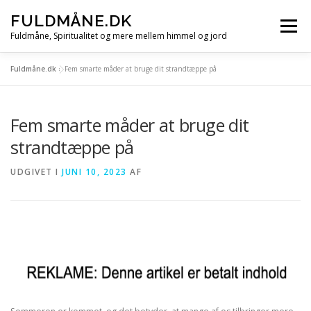
Spring
FULDMÅNE.DK
til
Menu
indhold
Fuldmåne, Spiritualitet og mere mellem himmel og jord
Fuldmåne.dk
»
Fem smarte måder at bruge dit strandtæppe på
FORSIDE
FULDMÅNE
STJERNETEGN
Fem smarte måder at bruge dit
MÅNE, SOL OG STJERNER
ALLE ARTIKLER
strandtæppe på
UDGIVET I
JUNI 10, 2023
AF