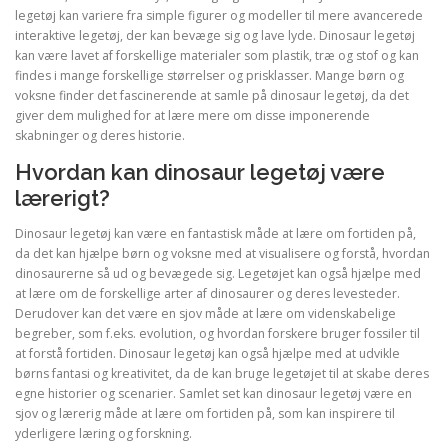
legetøj kan variere fra simple figurer og modeller til mere avancerede
interaktive legetøj, der kan bevæge sig og lave lyde. Dinosaur legetøj
kan være lavet af forskellige materialer som plastik, træ og stof og kan
findes i mange forskellige størrelser og prisklasser. Mange børn og
voksne finder det fascinerende at samle på dinosaur legetøj, da det
giver dem mulighed for at lære mere om disse imponerende
skabninger og deres historie.
Hvordan kan dinosaur legetøj være
lærerigt?
Dinosaur legetøj kan være en fantastisk måde at lære om fortiden på,
da det kan hjælpe børn og voksne med at visualisere og forstå, hvordan
dinosaurerne så ud og bevægede sig. Legetøjet kan også hjælpe med
at lære om de forskellige arter af dinosaurer og deres levesteder.
Derudover kan det være en sjov måde at lære om videnskabelige
begreber, som f.eks. evolution, og hvordan forskere bruger fossiler til
at forstå fortiden. Dinosaur legetøj kan også hjælpe med at udvikle
børns fantasi og kreativitet, da de kan bruge legetøjet til at skabe deres
egne historier og scenarier. Samlet set kan dinosaur legetøj være en
sjov og lærerig måde at lære om fortiden på, som kan inspirere til
yderligere læring og forskning.