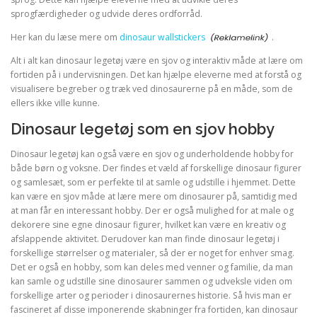
sprogfærdigheder og udvide deres ordforråd.
Her kan du læse mere om
dinosaur wallstickers
.
Alt i alt kan dinosaur legetøj være en sjov og interaktiv måde at lære om
fortiden på i undervisningen. Det kan hjælpe eleverne med at forstå og
visualisere begreber og træk ved dinosaurerne på en måde, som de
ellers ikke ville kunne.
Dinosaur legetøj som en sjov hobby
Dinosaur legetøj kan også være en sjov og underholdende hobby for
både børn og voksne. Der findes et væld af forskellige dinosaur figurer
og samlesæt, som er perfekte til at samle og udstille i hjemmet. Dette
kan være en sjov måde at lære mere om dinosaurer på, samtidig med
at man får en interessant hobby. Der er også mulighed for at male og
dekorere sine egne dinosaur figurer, hvilket kan være en kreativ og
afslappende aktivitet. Derudover kan man finde dinosaur legetøj i
forskellige størrelser og materialer, så der er noget for enhver smag.
Det er også en hobby, som kan deles med venner og familie, da man
kan samle og udstille sine dinosaurer sammen og udveksle viden om
forskellige arter og perioder i dinosaurernes historie. Så hvis man er
fascineret af disse imponerende skabninger fra fortiden, kan dinosaur