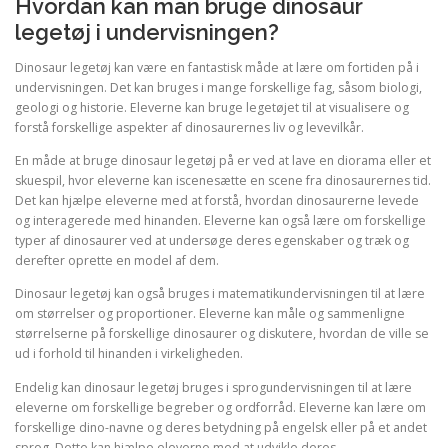
Hvordan kan man bruge dinosaur
legetøj i undervisningen?
Dinosaur legetøj kan være en fantastisk måde at lære om fortiden på i
undervisningen. Det kan bruges i mange forskellige fag, såsom biologi,
geologi og historie. Eleverne kan bruge legetøjet til at visualisere og
forstå forskellige aspekter af dinosaurernes liv og levevilkår.
En måde at bruge dinosaur legetøj på er ved at lave en diorama eller et
skuespil, hvor eleverne kan iscenesætte en scene fra dinosaurernes tid.
Det kan hjælpe eleverne med at forstå, hvordan dinosaurerne levede
og interagerede med hinanden. Eleverne kan også lære om forskellige
typer af dinosaurer ved at undersøge deres egenskaber og træk og
derefter oprette en model af dem.
Dinosaur legetøj kan også bruges i matematikundervisningen til at lære
om størrelser og proportioner. Eleverne kan måle og sammenligne
størrelserne på forskellige dinosaurer og diskutere, hvordan de ville se
ud i forhold til hinanden i virkeligheden.
Endelig kan dinosaur legetøj bruges i sprogundervisningen til at lære
eleverne om forskellige begreber og ordforråd. Eleverne kan lære om
forskellige dino-navne og deres betydning på engelsk eller på et andet
sprog. Dette kan hjælpe eleverne med at udvikle deres