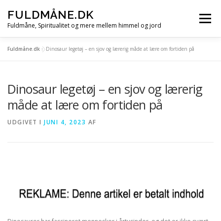
Spring
FULDMÅNE.DK
til
Menu
indhold
Fuldmåne, Spiritualitet og mere mellem himmel og jord
Fuldmåne.dk
»
Dinosaur legetøj – en sjov og lærerig måde at lære om fortiden på
FORSIDE
FULDMÅNE
STJERNETEGN
Dinosaur legetøj – en sjov og lærerig
MÅNE, SOL OG STJERNER
ALLE ARTIKLER
måde at lære om fortiden på
UDGIVET I
JUNI 4, 2023
AF