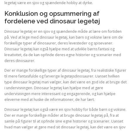
legetøj være en sjov og spændende hobby at dyrke.
Konklusion og opsummering af
fordelene ved dinosaur legetøj
Dinosaur legetøj er en sjov og spændende måde at lære om fortiden
på. Ved at lege med dinosaur legetøj, kan børn og voksne lære om de
forskellige typer af dinosaurer, deres levesteder og spisevaner.
Dinosaur legetøj kan også hjælpe med at udvikle børns fantasi og
kreativitet, da de kan opfinde deres egne historier og scenarier med
deres dinosaurer.
Der er mange forskellige typer af dinosaur legetøj, fra realistiske figurer
til mere fantasifulde og farverige legetøjsdinosaurer. Uanset hvilken
type dinosaur legetøj man vælger, kan det være en god ide at bruge det
i undervisningen. Dinosaur legetøj kan hjælpe med at gøre
undervisningen mere interessant og engagerende, og kan hjælpe
eleverne med at huske de informationer, de har lært.
Dinosaur legetøj kan også være en sjov hobby for både børn og voksne.
Der er mange forskellige måder at bruge dinosaur legetøj på, fra at
samle på figurer til at opfinde sine egne historier og scenarier. Uanset
hvad man vælger at gøre med sit dinosaur legetøj, kan det være en sjov