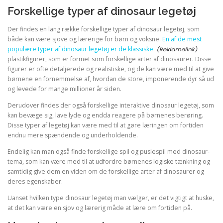
Forskellige typer af dinosaur legetøj
Der findes en lang række forskellige typer af dinosaur legetøj, som
både kan være sjove og lærerige for børn og voksne.
En af de mest
populære typer af dinosaur legetøj er de klassiske
plastikfigurer, som er formet som forskellige arter af dinosaurer. Disse
figurer er ofte detaljerede og realistiske, og de kan være med til at give
børnene en fornemmelse af, hvordan de store, imponerende dyr så ud
og levede for mange millioner år siden.
Derudover findes der også forskellige interaktive dinosaur legetøj, som
kan bevæge sig, lave lyde og endda reagere på børnenes berøring.
Disse typer af legetøj kan være med til at gøre læringen om fortiden
endnu mere spændende og underholdende.
Endelig kan man også finde forskellige spil og puslespil med dinosaur-
tema, som kan være med til at udfordre børnenes logiske tænkning og
samtidig give dem en viden om de forskellige arter af dinosaurer og
deres egenskaber.
Uanset hvilken type dinosaur legetøj man vælger, er det vigtigt at huske,
at det kan være en sjov og lærerig måde at lære om fortiden på.