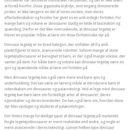
Dinosaurer har fascineret mennesker i årtusinder, og det er ikke svært
at forstå hvorfor. Disse gigantiske krybdyr, som engang dominerede
jorden, er ikke længere en del af vores verden, men deres
efterladenskaber og fossiler har givet os en unik indsigt i fortiden. For
mange børn og voksne er dinosaurer stadig en kilde til fascination og
spænding. Derfor er det ikke overraskende, at dinosaur legetøj er
blevet en populær måde at lære om disse forhistoriske dyr på.
Dinosaur legetøj er en bred kategori, der omfatter alt fra små
plasticfigurer til store, avancerede robotter. Selvom mange af disse
legetøjsdinosaurer er beregnet til børn, er der også mange voksne, der
samler på dem. For både børn og voksne kan dinosaur legetøj være en
sjov og spændende måde at lære om fortiden på.
Men dinosaur legetøj kan også være mere end bare sjov og
underholdning. Det kan være en lærerig måde at introducere børn til
videnskaben om dinosaurer og palæontologi. Ved at lege med dinosaur
legetøj kan børn lære om forskellige arter af dinosaurer, deres
egenskaber og deres levesteder. De kan også lære om, hvordan disse
dyr blev opdaget og studeret af palæontologer.
Der findes mange forskellige typer af dinosaur legetøj på markedet.
Nogle legetøjsdinosaurer er mere realistiske end andre, og nogle er
mere avancerede i deres teknologi. Uanset hvilken type dinosaur