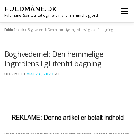
Spring
FULDMÅNE.DK
til
Menu
indhold
Fuldmåne, Spiritualitet og mere mellem himmel og jord
Fuldmåne.dk
»
Boghvedemel: Den hemmelige ingrediens i glutenfri bagning
FORSIDE
FULDMÅNE
STJERNETEGN
Boghvedemel: Den hemmelige
MÅNE, SOL OG STJERNER
ALLE ARTIKLER
ingrediens i glutenfri bagning
UDGIVET I
MAJ 24, 2023
AF