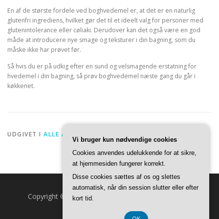
En af de største fordele ved boghvedemel er, at det er en naturlig
glutenfri ingrediens, hvilket gør det til et ideelt valg for personer med
glutenintolerance eller cøliaki. Derudover kan det også være en god
måde at introducere nye smage og teksturer i din bagning, som du
måske ikke har prøvet før.
Så hvis du er på udkig efter en sund og velsmagende erstatning for
hvedemel i din bagning, så prøv boghvedemel næste gang du går i
køkkenet.
UDGIVET I
ALLE ARTIKLER
Vi bruger kun nødvendige cookies
Cookies anvendes udelukkende for at sikre,
at hjemmesiden fungerer korrekt.
Disse cookies sættes af os og slettes
automatisk, når din session slutter eller efter
Copyright © 2026 Fuldmåne.dk
–
OnePress
tema af
kort tid.
FameThemes
OK