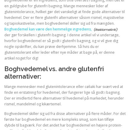
Boghvedemel er en ingrediens, som ofte overses i bagning, men det er
en guldgrube for glutenfri bagning. Mange mennesker lider af
glutenintolerance, hvilket gør det vanskeligt at finde gode alternativer til
hvedemel. Der er flere glutenfri alternativer såsom rismel, majsstivelse
og tapiokastivelse, men boghvedemel skiller sig ud fra mængden.
Boghvedemel kan være den hemmelige ingrediens,
der gør forskellen i glutenfri bagning. I denne artikel vil vi undersøge,
hvorfor boghvedemel er så godt i glutenfri bagning, og vi vil give dig
nogle opskrifter, du kan prøve derhjemme. Så hvis du er
glutenintolerant eller leder efter nye måder at bage på, er denne
artikel noget for dig!
Boghvedemel vs. andre glutenfri
alternativer:
Mange mennesker med glutenintolerance eller cøliaki har svært ved at
finde en erstatning for hvedemel, der fungerer lige så godt i bagning.
Der er imidlertid flere alternativer til hvedemel på markedet, herunder
rismel, mandelmel og kikærtemel.
Boghvedemel skiller sig ud fra disse alternativer på flere måder. For det
første har boghvedemel en mere kompleks smag, som kan tilføje
dybde til bagværk. For det andet har boghvedemel en højere protein-