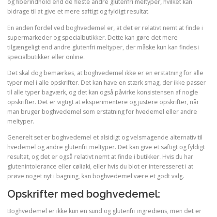
og fiberindhold end de fleste andre glutenfri meltyper, hvilket kan
bidrage til at give et mere saftigt og fyldigt resultat.
En anden fordel ved boghvedemel er, at det er relativt nemt at finde i
supermarkeder og specialbutikker. Dette kan gøre det mere
tilgængeligt end andre glutenfri meltyper, der måske kun kan findes i
specialbutikker eller online.
Det skal dog bemærkes, at boghvedemel ikke er en erstatning for alle
typer mel i alle opskrifter. Det kan have en stærk smag, der ikke passer
til alle typer bagværk, og det kan også påvirke konsistensen af nogle
opskrifter. Det er vigtigt at eksperimentere og justere opskrifter, når
man bruger boghvedemel som erstatning for hvedemel eller andre
meltyper.
Generelt set er boghvedemel et alsidigt og velsmagende alternativ til
hvedemel og andre glutenfri meltyper. Det kan give et saftigt og fyldigt
resultat, og det er også relativt nemt at finde i butikker. Hvis du har
glutenintolerance eller cøliaki, eller hvis du blot er interesseret i at
prøve noget nyt i bagning, kan boghvedemel være et godt valg.
Opskrifter med boghvedemel:
Boghvedemel er ikke kun en sund og glutenfri ingrediens, men det er