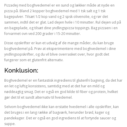
Pizzadej med boghvedemel er en sund og lækker måde at nyde en
pizza på. Bland 2 kopper boghvedemel med 1 tsk salt og 1 tsk
bagepulver. Tilsæt 1/2 kop vand og 2 spsk olivenolie, og rør det
sammen, indtil det er glat. Lad dejen hvile i 10 minutter. Rul dejen ud på
en bageplade, og tilsæt dine yndlingspizza toppings. Bag pizzaen i en
forvarmet ovn ved 200 grader i 15-20 minutter.
Disse opskrifter er kun et udvalg af de mange måder, du kan bruge
boghvedemel på. Prøv at eksperimentere med boghvedemel i dine
yndlingsopskrifter, og du vil blive overrasket over, hvor godt det
fungerer som et glutenfrit alternativ.
Konklusion:
Boghvedemel er en fantastisk ingrediens til glutenfri bagning, da det har
en let og luftig konsistens, samtidig med at det har en mild og
nøddeagtig smag. Det er også en god kilde til fiber og protein, hvilket
gør det til et sundt alternativ til hvedemel.
Selvom boghvedemel ikke kan erstatte hvedemel i alle opskrifter, kan
det bruges i en lang række af bagværk, herunder brød, kager og
pandekager. Det er også en god ingrediens til at fortynde saucer og
suppe.