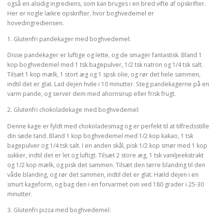
også en alsidig ingrediens, som kan bruges i en bred vifte af opskrifter.
Her er nogle lækre opskrifter, hvor boghvedemel er
hovedingrediensen.
1. Glutenfri pandekager med boghvedemel:
Disse pandekager er luftige og lette, og de smager fantastisk. Bland 1
kop boghvedemel med 1 tsk bagepulver, 1/2 tsk natron og 1/4 tsk salt.
Tilsæt 1 kop mælk, 1 stort æg og 1 spsk olie, og rør det hele sammen,
indtil det er glat. Lad dejen hvile i 10 minutter. Steg pandekagerne på en
varm pande, og server dem med ahornsirup eller frisk frugt.
2. Glutenfri chokoladekage med boghvedemel:
Denne kage er fyldt med chokoladesmag og er perfekt til at tilfredsstille
din søde tand. Bland 1 kop boghvedemel med 1/2 kop kakao, 1 tsk
bagepulver og 1/4 tsk salt. I en anden skål, pisk 1/2 kop smør med 1 kop
sukker, indtil det er let og luftigt. Tilsæt 2 store æg, 1 tsk vaniljeekstrakt
og 1/2 kop mælk, og pisk det sammen. Tilsæt den tørre blanding til den
våde blanding, og rør det sammen, indtil det er glat. Hæld dejen i en
smurt kageform, og bag den i en forvarmet ovn ved 180 grader i 25-30
minutter.
3. Glutenfri pizza med boghvedemel: