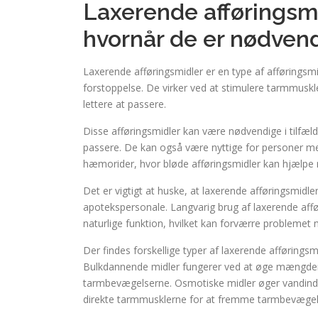
Laxerende afføringsmi
hvornår de er nødven
Laxerende afføringsmidler er en type af afførings
forstoppelse. De virker ved at stimulere tarmmuskl
lettere at passere.
Disse afføringsmidler kan være nødvendige i tilfæld
passere. De kan også være nyttige for personer med
hæmorider, hvor bløde afføringsmidler kan hjælpe
Det er vigtigt at huske, at laxerende afføringsmidle
apotekspersonale. Langvarig brug af laxerende affø
naturlige funktion, hvilket kan forværre problemet
Der findes forskellige typer af laxerende afføring
Bulkdannende midler fungerer ved at øge mængden af
tarmbevægelserne. Osmotiske midler øger vandindho
direkte tarmmusklerne for at fremme tarmbevægel