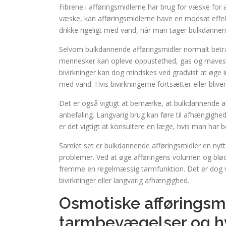
Fibrene i afføringsmidlerne har brug for væske for
væske, kan afføringsmidlerne have en modsat effek
drikke rigeligt med vand, når man tager bulkdannen
Selvom bulkdannende afføringsmidler normalt betrag
mennesker kan opleve oppustethed, gas og mavesm
bivirkninger kan dog mindskes ved gradvist at øge i
med vand. Hvis bivirkningerne fortsætter eller blive
Det er også vigtigt at bemærke, at bulkdannende a
anbefaling. Langvarig brug kan føre til afhængighed 
er det vigtigt at konsultere en læge, hvis man har 
Samlet set er bulkdannende afføringsmidler en nytt
problemer. Ved at øge afføringens volumen og blød
fremme en regelmæssig tarmfunktion. Det er dog vi
bivirkninger eller langvarig afhængighed.
Osmotiske afføringsmi
tarmbevægelser og h