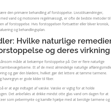
r være den primære behandling af forstoppelse. Livsstilsændringer,
igt med vand og motionere regelmæssigt, er ofte de bedste metoder til
af forstoppelse. Hvis forstoppelsen fortsætter eller bliver kronisk,
aluering og behandlingsplan.
dler: Hvilke naturlige remedie
orstoppelse og deres virkning
 skånsom måde at bekæmpe forstoppelse på. Der er flere naturlige
tarmbevægelserne. Et af de mest almindelige naturlige afføringsmidl
ring og gør den blødere, hvilket gør det lettere at tømme tarmene.
havregryn er gode kilder til fiber.
 er at øge indtaget af væske. Væske er vigtig for at holde
ngen. Det anbefales at drikke mindst otte glas vand om dagen for at
eteer som pebermynte og kamille hjælpe med at berolige tarmene og