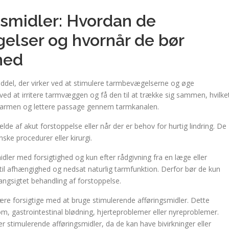
gsmidler: Hvordan de
elser og hvornår de bør
hed
iddel, der virker ved at stimulere tarmbevægelserne og øge
r ved at irritere tarmvæggen og få den til at trække sig sammen, hvilke
 tarmen og lettere passage gennem tarmkanalen.
lde af akut forstoppelse eller når der er behov for hurtig lindring. De
ke procedurer eller kirurgi.
idler med forsigtighed og kun efter rådgivning fra en læge eller
 til afhængighed og nedsat naturlig tarmfunktion. Derfor bør de kun
angsigtet behandling af forstoppelse.
re forsigtige med at bruge stimulerende afføringsmidler. Dette
, gastrointestinal blødning, hjerteproblemer eller nyreproblemer.
 stimulerende afføringsmidler, da de kan have bivirkninger eller