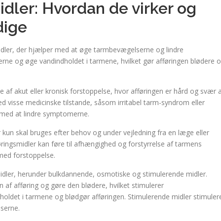
dler: Hvordan de virker og
dige
midler, der hjælper med at øge tarmbevægelserne og lindre
erne og øge vandindholdet i tarmene, hvilket gør afføringen blødere 
e af akut eller kronisk forstoppelse, hvor afføringen er hård og svær 
 visse medicinske tilstande, såsom irritabel tarm-syndrom eller
 med at lindre symptomerne.
r kun skal bruges efter behov og under vejledning fra en læge eller
ringsmidler kan føre til afhængighed og forstyrrelse af tarmens
 med forstoppelse.
smidler, herunder bulkdannende, osmotiske og stimulerende midler.
 ​​afføring og gøre den blødere, hvilket stimulerer
ldet i tarmene og blødgør afføringen. Stimulerende midler stimuler
serne.