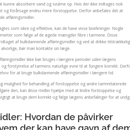
 at kunne absorbere vand og svulme op. Hvis der ikke indtages nok
t og forårsage endnu mere forstoppelse. Derfor anbefales det at
de afføringsmidler.
tes som sikre og effektive, kan de have visse bivirkninger. Nogle
erter som følge af de øgede mængder fibre i tarmene. Disse
ndtaget af bulkdannende afføringsmidler og ved at drikke tilstrækkelig
r alvorlige, bør man kontakte sin læge.
fføringsmidler ikke bør bruges i længere perioder uden lægens
og forstyrrelse af tarmens naturlige evne til at fungere korrekt. Derf
behov for at bruge bulkdannende afføringsmidler i længere tid.
ig mulighed for behandling af forstoppelse og andre tarmrelaterede
gøre den, kan disse midler hjælpe med at lindre forstoppelse og
gtigt at bruge dem korrekt og følge lægens anbefalinger for at undg
dler: Hvordan de påvirker
vem der kan have gavn af de