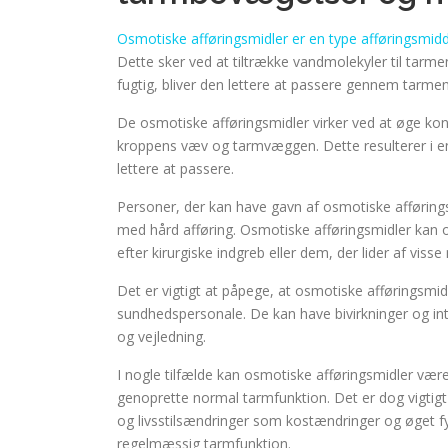
Osmotiske afføringsmidler er en type afføringsmidd
Dette sker ved at tiltrække vandmolekyler til tarme
fugtig, bliver den lettere at passere gennem tarmen
De osmotiske afføringsmidler virker ved at øge konc
kroppens væv og tarmvæggen. Dette resulterer i e
lettere at passere.
Personer, der kan have gavn af osmotiske afføringsm
med hård afføring. Osmotiske afføringsmidler kan o
efter kirurgiske indgreb eller dem, der lider af viss
Det er vigtigt at påpege, at osmotiske afføringsmid
sundhedspersonale. De kan have bivirkninger og inte
og vejledning.
I nogle tilfælde kan osmotiske afføringsmidler vær
genoprette normal tarmfunktion. Det er dog vigtigt 
og livsstilsændringer som kostændringer og øget fy
regelmæssig tarmfunktion.