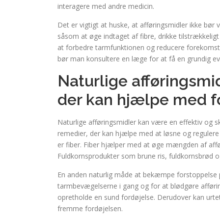
interagere med andre medicin.
Det er vigtigt at huske, at afføringsmidler ikke bø
såsom at øge indtaget af fibre, drikke tilstrækkel
at forbedre tarmfunktionen og reducere forekomsten 
bør man konsultere en læge for at få en grundig ev
Naturlige afføringsmi
der kan hjælpe med f
Naturlige afføringsmidler kan være en effektiv og
remedier, der kan hjælpe med at løsne og regulere 
er fiber. Fiber hjælper med at øge mængden af affø
Fuldkornsprodukter som brune ris, fuldkornsbrød og 
En anden naturlig måde at bekæmpe forstoppelse på
tarmbevægelserne i gang og for at blødgøre afføri
opretholde en sund fordøjelse. Derudover kan urt
fremme fordøjelsen.