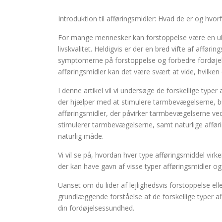
Introduktion til afføringsmidler: Hvad de er og hvor
For mange mennesker kan forstoppelse være en ubeh
livskvalitet. Heldigvis er der en bred vifte af affør
symptomerne på forstoppelse og forbedre fordøjel
afføringsmidler kan det være svært at vide, hvilken 
I denne artikel vil vi undersøge de forskellige typer 
der hjælper med at stimulere tarmbevægelserne, b
afføringsmidler, der påvirker tarmbevægelserne ved 
stimulerer tarmbevægelserne, samt naturlige affør
naturlig måde.
Vi vil se på, hvordan hver type afføringsmiddel virk
der kan have gavn af visse typer afføringsmidler o
Uanset om du lider af lejlighedsvis forstoppelse ell
grundlæggende forståelse af de forskellige typer af
din fordøjelsessundhed.