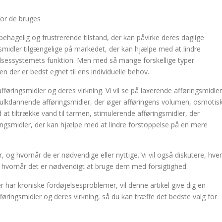
for de bruges
agelig og frustrerende tilstand, der kan påvirke deres daglige
ingsmidler tilgængelige på markedet, der kan hjælpe med at lindre
sessystemets funktion. Men med så mange forskellige typer
en der er bedst egnet til ens individuelle behov.
afføringsmidler og deres virkning. Vi vil se på laxerende afføringsmidler
ulkdannende afføringsmidler, der øger afføringens volumen, osmotis
at tiltrække vand til tarmen, stimulerende afføringsmidler, der
ingsmidler, der kan hjælpe med at lindre forstoppelse på en mere
er, og hvornår de er nødvendige eller nyttige. Vi vil også diskutere, hv
g hvornår det er nødvendigt at bruge dem med forsigtighed.
er har kroniske fordøjelsesproblemer, vil denne artikel give dig en
føringsmidler og deres virkning, så du kan træffe det bedste valg for