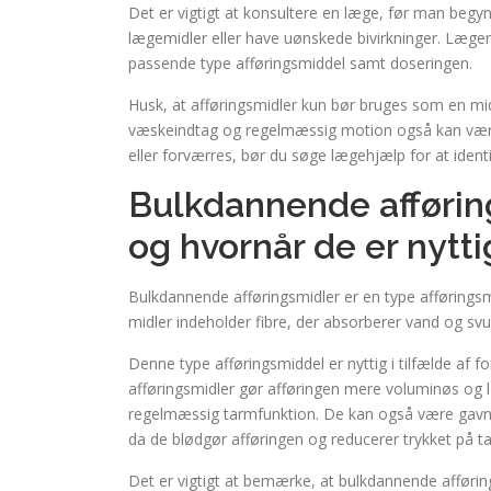
Det er vigtigt at konsultere en læge, før man begy
lægemidler eller have uønskede bivirkninger. Læge
passende type afføringsmiddel samt doseringen.
Husk, at afføringsmidler kun bør bruges som en mid
væskeindtag og regelmæssig motion også kan være e
eller forværres, bør du søge lægehjælp for at ident
Bulkdannende afførin
og hvornår de er nytt
Bulkdannende afføringsmidler er en type afføringsm
midler indeholder fibre, der absorberer vand og svu
Denne type afføringsmiddel er nyttig i tilfælde af 
afføringsmidler gør afføringen mere voluminøs og l
regelmæssig tarmfunktion. De kan også være gavnlig
da de blødgør afføringen og reducerer trykket på
Det er vigtigt at bemærke, at bulkdannende afførin