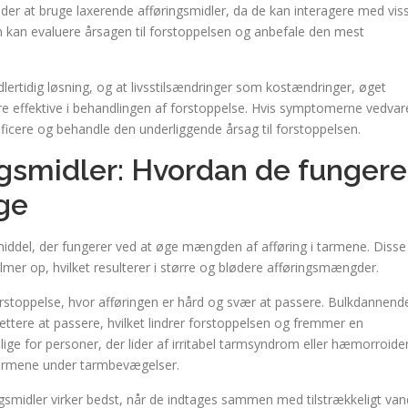
nder at bruge laxerende afføringsmidler, da de kan interagere med vis
n kan evaluere årsagen til forstoppelsen og anbefale den mest
lertidig løsning, og at livsstilsændringer som kostændringer, øget
ffektive i behandlingen af ​​forstoppelse. Hvis symptomerne vedvar
ificere og behandle den underliggende årsag til forstoppelsen.
gsmidler: Hvordan de fungere
ige
iddel, der fungerer ved at øge mængden af ​​afføring i tarmene. Disse
lmer op, hvilket resulterer i større og blødere afføringsmængder.
forstoppelse, hvor afføringen er hård og svær at passere. Bulkdannend
ettere at passere, hvilket lindrer forstoppelsen og fremmer en
e for personer, der lider af irritabel tarmsyndrom eller hæmorroider
 tarmene under tarmbevægelser.
gsmidler virker bedst, når de indtages sammen med tilstrækkeligt van