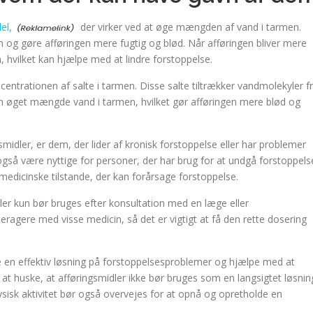
el,
der virker ved at øge mængden af vand i tarmen.
n og gøre afføringen mere fugtig og blød. Når afføringen bliver mere
, hvilket kan hjælpe med at lindre forstoppelse.
entrationen af salte i tarmen. Disse salte tiltrækker vandmolekyler f
n øget mængde vand i tarmen, hvilket gør afføringen mere blød og
idler, er dem, der lider af kronisk forstoppelse eller har problemer
gså være nyttige for personer, der har brug for at undgå forstoppels
e medicinske tilstande, der kan forårsage forstoppelse.
ler kun bør bruges efter konsultation med en læge eller
ragere med visse medicin, så det er vigtigt at få den rette dosering
e en effektiv løsning på forstoppelsesproblemer og hjælpe med at
at huske, at afføringsmidler ikke bør bruges som en langsigtet løsnin
sisk aktivitet bør også overvejes for at opnå og opretholde en