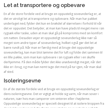
Let at transportere og opbevare
En af de store fordele ved at bruge en oppustelig soveunderlag er, at
det er utroligt let at transportere og opbevare. Når man har pakket
underlaget ned, fylder det kun en brøkdel af størrelsen i forhold til når
det er oppustet. Det betyder, at man kan have plads til meget mere i sin
rygsæk eller taske, uden at man skal gå på kompromis med sin komfort
om natten. Desuden vejer et oppusteligt soveunderlag ikke nær så
meget som andre typer af soveunderlag, hvilket også gør det let at
bære rundt på. Når man er færdig med at bruge det oppustelige
soveunderlag, kan man blot tømme det for luft og folde det sammen til
en lille pakke, som man kan opbevare i sin rygsæk eller i en skuffe
derhjemme. På den måde fylder det ikke unødvendigt meget, når det
ikke er i brug, og man kan nemt tage det med på tur igen, når man skal
af sted.
Isoleringsevne
En af de største fordele ved at bruge en oppustelig soveunderlag er
dens isoleringsevne. Det er vigtigt at holde sig varm, når man sover i
naturen, især hvis man camperer om vinteren eller i højderne.
Oppustelige soveunderlag er specielt designet til at isolere kroppen fra