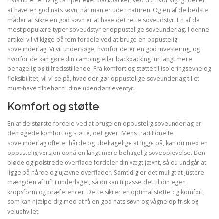
Hvis du er en ivrig camper eller backpacker, ved du, hvor vigtigt det er
at have en god nats søvn, når man er ude i naturen. Og en af de bedste
måder at sikre en god søvn er at have det rette soveudstyr. En af de
mest populære typer soveudstyr er oppustelige soveunderlag. I denne
artikel vil vi kigge på fem fordele ved at bruge en oppustelig
soveunderlag. Vi vil undersøge, hvorfor de er en god investering, og
hvorfor de kan gøre din camping eller backpacking tur langt mere
behagelig og tilfredsstillende. Fra komfort og støtte til isoleringsevne og
fleksibilitet, vil vi se på, hvad der gør oppustelige soveunderlag til et
must-have tilbehør til dine udendørs eventyr.
Komfort og støtte
En af de største fordele ved at bruge en oppustelig soveunderlag er
den øgede komfort og støtte, det giver. Mens traditionelle
soveunderlag ofte er hårde og ubehagelige at ligge på, kan du med en
oppustelig version opnå en langt mere behagelig soveoplevelse. Den
bløde og polstrede overflade fordeler din vægt jævnt, så du undgår at
ligge på hårde og ujævne overflader. Samtidig er det muligt at justere
mængden af luft i underlaget, så du kan tilpasse det til din egen
kropsform og præferencer. Dette sikrer en optimal støtte og komfort,
som kan hjælpe dig med at få en god nats søvn og vågne op frisk og
veludhvilet.