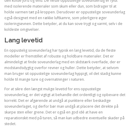
den kolde jord og vind. De fleste oppustelige soveunderlag er fyldt
med isolerende materialer som skum eller dun, som bidrager til at
holde varmen tæt på kroppen. Derudover er oppustelige soveunderlag
også designet med en række luftkamre, som yderligere øger
isoleringsevnen. Dette betyder, at du kan sove trygt og varmt, selv i de
koldeste omgivelser.
Lang levetid
En oppustelig soveunderlag har typisk en lang levetid, da de fleste
modeller er fremstillet af robuste og holdbare materialer. Det er
almindeligt at finde soveunderlag med en slidstærk overflade, der er
modstandsdygtig overfor revner og huller. Dette betyder, at selvom
man bruger sit oppustelige soveunderlag hyppigt, vil det stadig kunne
holde til mange ture og overnatninger i naturen.
For at sikre den længst mulige levetid for ens oppustelige
soveunderlag, er det vigtigt at behandle det ordentligt og opbevare det
korrekt. Det er afgørende at undgå at punktere eller beskadige
soveunderlaget, og derfor bør man undgå at placere det direkte på
skarpe sten eller grene. Det er også en god idé at have en
reparationskit med på turen, så man kan udbedre eventuelle skader på
stedet.