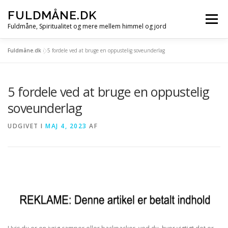
Spring
FULDMÅNE.DK
til
Menu
indhold
Fuldmåne, Spiritualitet og mere mellem himmel og jord
Fuldmåne.dk
»
5 fordele ved at bruge en oppustelig soveunderlag
FORSIDE
FULDMÅNE
STJERNETEGN
5 fordele ved at bruge en oppustelig
MÅNE, SOL OG STJERNER
ALLE ARTIKLER
soveunderlag
UDGIVET I
MAJ 4, 2023
AF