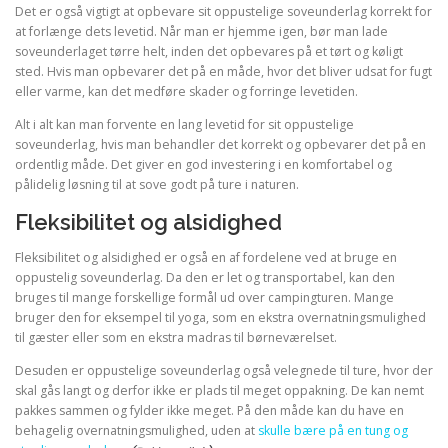
Det er også vigtigt at opbevare sit oppustelige soveunderlag korrekt for
at forlænge dets levetid. Når man er hjemme igen, bør man lade
soveunderlaget tørre helt, inden det opbevares på et tørt og køligt
sted. Hvis man opbevarer det på en måde, hvor det bliver udsat for fugt
eller varme, kan det medføre skader og forringe levetiden.
Alt i alt kan man forvente en lang levetid for sit oppustelige
soveunderlag, hvis man behandler det korrekt og opbevarer det på en
ordentlig måde. Det giver en god investering i en komfortabel og
pålidelig løsning til at sove godt på ture i naturen.
Fleksibilitet og alsidighed
Fleksibilitet og alsidighed er også en af fordelene ved at bruge en
oppustelig soveunderlag. Da den er let og transportabel, kan den
bruges til mange forskellige formål ud over campingturen. Mange
bruger den for eksempel til yoga, som en ekstra overnatningsmulighed
til gæster eller som en ekstra madras til børneværelset.
Desuden er oppustelige soveunderlag også velegnede til ture, hvor der
skal gås langt og derfor ikke er plads til meget oppakning. De kan nemt
pakkes sammen og fylder ikke meget. På den måde kan du have en
behagelig overnatningsmulighed, uden at
skulle bære på en tung og